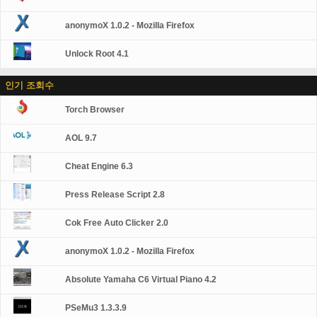
anonymoX 1.0.2 - Mozilla Firefox
Unlock Root 4.1
인기 조회수
Torch Browser
AOL 9.7
Cheat Engine 6.3
Press Release Script 2.8
Cok Free Auto Clicker 2.0
anonymoX 1.0.2 - Mozilla Firefox
Absolute Yamaha C6 Virtual Piano 4.2
PSeMu3 1.3.3.9