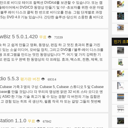
 만으로 비디오 테이프 컬렉션 DVD/cd를 보관할 수 있습니다. 또는 캠
게 만들 수 있습니다. 효과:에서 모든 플러그인 효과, 세트 하지만, 절대
D 플레이어에서 DVD/CD 동영상 만들기 및 더! -초보자를 위한 쉬운 마법
인 것 들만을 위한 것이 피아노. reverberator 온난 하 고, 매우 강력
는 블루 레이 디스크 클릭 한 번으로 비디오를 전송. 그림 단계별로 과정
 어떤을 추가 하지 않습니다. 코러스 피아노 바 스타일 에뮬레이트하는
S는 DVD 4.0 기능 있습니다. 간단한 솔루션-당신의 소중한 홈 비디오
고 피크 부스트 압축 하 고 동시에 제한 하는 동안 피아노 공격에 있
최선의 선택. 기존 TV/비디오 캡처 카드/장치를 사용 하 여 DVD, CD
치를 추가 합니다! 록과 팝 스타일...에 대 한 좋은 멀티탭 에코 템포에
크에 VHS 테이프를 변환. HD 편집-캡처 및 HDV 캠코더에서 고화질
다. 배경: b 조 Steinway 절대적인 피아노는 진짜 시뮬레이터와 이상
. (최대 1920 x 1080 해상도를 지원 한다). 다양 한 효과 메뉴 만들
, 산 바람, 눈을 레스토랑, 또는 콘서트 분위기에서 사전 녹음된 안녕 질
wBiz 5 5.0.1.420
 효과 필터를 제공 하 고 자신의 메뉴를 만들 수 있습니다. 음악 변환-
무료
73339
 수 있습니다! 그것을 재생 하는 재미는 재생 하는 동안 약간 정서를
인기 조
s Media 오디오) 및 오디오 PSP/아이팟 Cd. 시계 비디오 카세트와 LP
 그것을 시도, 당신은 다시 당신의 좋아하는 작품을 발견할 것 이다! 종
속 하 고 쉽게 만들고 영화, 동영상, 편집 하 고 멋진 효과의 톤을 가진
G4/AVC 형식으로 캡처된 비디오를 변환 하 고 귀하의 휴대용 장치에
 필터와 낮은 패스,이 패스, 밴드 패스, 노치, 상수 이득 및 채도, 공명
 있는 소셜 미디어, 모바일 장치, 그리고 DVD를 / 블루-레이 디스크를
ube에 비디오를 업로드-YouTube에 업로드 한 다음 옵션 함께 보다 쉽
 봉투 진짜 신디사이저 무한 한 가능성에 대 한 액세스 설치 해야합니
용 프로그램을 만드는 멋진 동영상입니다 ™. 여기 몇 가지 강력한 기
기-당신의 영화를 DVD, CD 또는 블루-레이 디스크 (블루 레이 작가 필
디오 편집 도구 완벽 한 동영상의 각 프레임. 효과, 텍스트, 전환, 제목, 또
 걸작 동영상을 추가 합니다. 색조, 채도, 밝기 및 대비를 변경 하 여
 부드럽게 재생에 대 한 안티 떨고 도구를 적용 합니다. Denoise 도
동영상에서 소음 수준을 줄일 수 있습니다. 정확한 위치 및 자르기 & 트
io 5.5.3
사용 하 여 원하지 않는 부분을 제거. 2. 스토리 보드 및 타임 라인 모드
평가판 버전
69314
 스토리 보드 및 타임 라인 모드. 클립 및 사진, 영상 효과 추가, 멋진 효
는 Cubase 가족 3 명의 구성: Cubase 5, Cubase 스튜디오 5 및 Cubase
드에서 음악에 드롭. 정확한 시점에서 효과 오디오를 추가 하려면 타임
ubase를 만들 것입니다 각 우리의 명성된 맑은 32 비트 스타 오디오 엔
특정 계층에 집중 하 고 타임 라인 모드에서 오디오를 음소거 하려면
 및 ASIO 한 기능 기술 최고가 될 수 있는 경험! 각 버전의 기능 집합은
 가능한 스크린 및 축소판 여러 트랙 및 소스 파일의 쉽게 볼 수 있습니
 고 경험 있는 히트 곡 생산자, 필름 작곡 자 또는 갈망 그들의 첫번째
 및 공유 만들기 및 편집 3D 이미지를 3D 카메라, 캠코더, 또는 트윈 렌즈
주목 받는 음악가의 개별 요구에 맞게. Cubase 버전 모두를 위해, 그냥
쪽-오른쪽, 위쪽-아래쪽, 및 빨강 청록색 형식에서 캡처한. 유튜브의
ubase를 선택 하십시오. 프로젝트 스튜디오 Cubase 스튜디오 5를
 하 여 최종 동영상을 공유 합니다. 3D 파일로 내보내거나
택은 프로젝트 스튜디오와 창조적인 음악가에 맞는 포괄적인 워크스테
루-레이 디스크에 쓸. 4. 완벽 한 오디오 편집 사운드 트랙 훌륭한 사운드
tation 1.1.0
그의 Cubase 5 고급 음악 생산 시스템으로 동일한 핵심 기술을 바탕으
무료
67842
 동영상을 완벽 하 게 도구를 제공 합니다. 여러 개의 오디오 트랙을 사
 고 매우 매력적인 가격에 혼합 유선형된 Cubase 스튜디오 5 구성, 대
이상적인 사운드 트랙을 작성 합니다. 음악에서 음성 해설 트랙 페이드