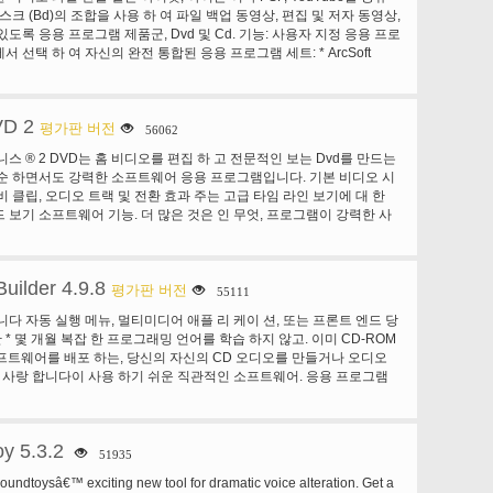
라이스
 결코 중단. Celtx 스튜디오 프로젝트, 워크플로 및 securly 저장소
스크 (Bd)의 조합을 사용 하 여 파일 백업 동영상, 편집 및 저자 동영상,
간단 하 게. 그리고 아이폰/패드용 Celtx 스크립트를 사용 하면 이동,
도록 응용 프로그램 제품군, Dvd 및 Cd. 기능: 사용자 지정 응용 프로
튜디오와 동기화 스크립트에 작성 합니다. 비 선형 프로젝트 개발
 선택 하 여 자신의 완전 통합된 응용 프로그램 세트: * ArcSoft
당신의 이야기 모양이 걸립니다 결정 총 유연성을 주는 여러분의 손끝에 완
® 극장 3 완벽 지원 블루-레이 영화와 높은 정의 비디오 재생, 고급 스마트 스
개발 도구 오른쪽의 선택을 박 았. 세계 커뮤니티의 미디어 제작자 이상
상 같은 비디오 기능. 또한 최고의 시청각 경험을 위한 차세대 홈 시어
000000 미디어 크리에이터 30 다른 언어로 Celtx 만듭니다. Celtx 독
 * ArcSoft TotalMedia ® 스튜디오 3 저자 BDMV 및 AVCHD 형
 스튜디오 전문가 의해 사용 되 고 이상의 1800 대학 및 영화 학교-학생
VD 2
* ArcSoft의 쇼 비지니스 ® 3.5 편집 및 캡처 비디오 파일 및 공유
평가판 버전
56062
ltx 채택한 많은 작업 제출.
팟, 아이폰 또는 PSP 같은 휴대용 장치에 대 한 출력 호환 파일을 제공합니
비지니스 ® 2 DVD는 홈 비디오를 편집 하 고 전문적인 보는 Dvd를 만드는
 TotalMedia ® 백업 및 레코드 2 쉽게 백업 또는 멀티미디어 및 데이터 파일
순 하면서도 강력한 소프트웨어 응용 프로그램입니다. 기본 비디오 시
DVD 디스크를 굽습니다. * ArcSoft 유틸리티 만들기 및 레코딩 디스크
비 클립, 오디오 트랙 및 전환 효과 주는 고급 타임 라인 보기에 대 한
및 디스크 레이블 만들기.
 보기 소프트웨어 기능. 더 많은 것은 인 무엇, 프로그램이 강력한 사
사 및 DVD 저작 도구 멋진 Dvd로 비디오 제작을 TV에서 즐길 준비
집합이 포함 되어 있습니다. 기능: * 자동 장면 감지 내장 비디오 캡처 *
오 트랙에 대 한 타임 라인 * 멋진 전환 효과 텍스트 애니메이션의 톤 *
uilder 4.9.8
대/축소 슬라이드 쇼 만들기 기능 * 고급 비디오 편집을 위해 파일 렌더링
평가판 버전
55111
와 내장 DVD 제작
니다 자동 실행 메뉴, 멀티미디어 애플 리 케이 션, 또는 프론트 엔드 당
 * 몇 개월 복잡 한 프로그래밍 언어를 학습 하지 않고. 이미 CD-ROM
프트웨어를 배포 하는, 당신의 자신의 CD 오디오를 만들거나 오디오
 사랑 합니다이 사용 하기 쉬운 직관적인 소프트웨어. 응용 프로그램
 그래픽, 텍스트, 소리, 오디오, 비디오, 지원 CD 오디오 또는 혼합 모
어 응용 프로그램을 만들... 이미지에 많은 멋진 효과 적용 합니다. 휠
exe 응용 프로그램을 만듭니다 및 많은 종에는 & 휘파람이 절대 필요
oy 5.3.2
 리 케이 션 또는 작은 게임을 찾고 만들고 그것은 친구에 게 보내는 모
51935
 사용 하는 훨씬 그들의 자동 실행 프레 젠 테이 션 및 그들의 사내 솔루
 Soundtoysâ€™ exciting new tool for dramatic voice alteration. Get a
 위한 빠르고 쉽게 깨달았다. 이미 본 행동에 그들 중 일부: * 코렐 코