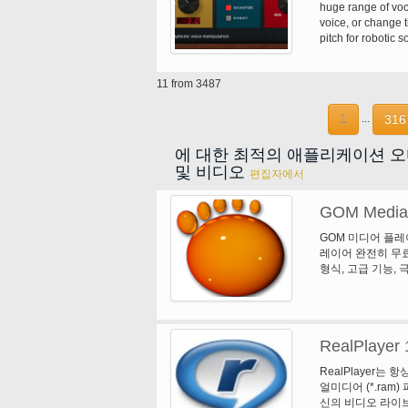
huge range of voc
퍼레이션 휠에 그들의 
voice, or change 
실행 메뉴를 사용 하
pitch for robotic
한 몇 가지 부활절 
creative vocoder-l
BMG 엔터테인먼트 
ROM의에 대 한 자
11 from 3487
오와 혼합 모드 CD
런트 엔드 * 발사기
1
316
...
에 대한 최적의 애플리케이션 
및 비디오
편집자에서
GOM Media 
GOM 미디어 플레
레이어 완전히 무료
형식, 고급 기능, 극
스, GOM 미디어
의 수백만으로, G
하나입니다. 뭐죠 새
상자" 기능을 추가 했
RealPlayer 
"HTTPS URL"을
탭"을 추가 했습니다
RealPlayer는
른 기타 수정, 수정
얼미디어 (*.ra
신의 비디오 라이브