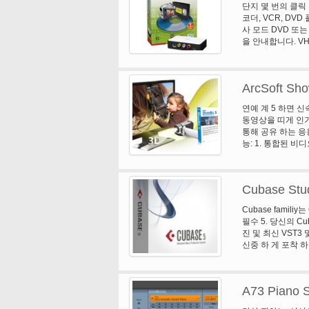
단지 몇 번의 클릭
고아 한 소리를 쉽
코더, VCR, DV
적인 피아노는 구체적
사 모드 DVD 또
하 고 울리는 공명
을 안내합니다. VH
크게 것입니다 그리
를 유지 하기 위한 
는 믿을 수 없는 펀
및 블루-레이 디스
동기화 될 수 있습니
비디오를 편집 합니다
한 숲, 천둥, 바다
ArcSoft Sho
기-많은 다른 화면
배경 소리를 추가할
WMAs (Window
추가 해야 합니다,
연예 계 5 하면 신
레코드 변환-MPE
합: 매우 높은 품질
동영상을 띠게 인기
그것을 볼. YouT
자기 진동 및 볼륨
통해 공유 하는 응
습니다. DVD 만들
다.
능: 1. 통합된 비
요).
는 심지어 나레이션
색상을 조정 합니다.
구를 사용 하 여 
Cubase Stud
림 회전 & 플립을 
연예 계 5 포함 한
Cubase familiy
과 스토리 보드 모
필수 5. 당신의 C
라인을 스트레칭. 
진 및 최신 VST3
트랙 숨기기. 조정
신중 하 게 포착 하
다. 3. 3D 제작
노래를 기록 하는 
웹 카메라 지원 왼
맞는 당신이 최고 C
3D 채널에 업로드
위한 이상적인 선
DVD/AVCHD/블
A73 Piano S
이션. 스 테 인 버
트랙을 추가 하 여
로, 기록, 편집 하
용 하 여 당신의 