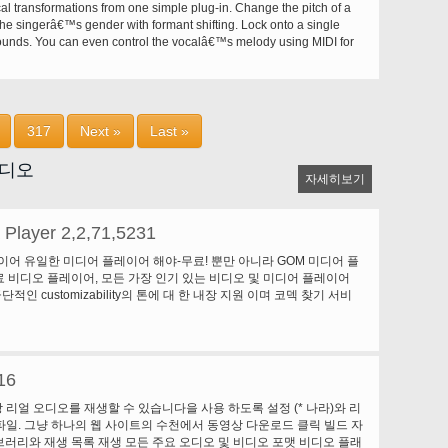
al transformations from one simple plug-in. Change the pitch of a
최근 제품 (예: WordPerfect Office 2002, 등)의 일부에 만든 자동
the singerâ€™s gender with formant shifting. Lock onto a single
 여 * 3DFX는 휠 사용 하 여 그들의 설치 cd의 부두 그래픽 카드 (또
 sounds. You can even control the vocalâ€™s melody using MIDI for
달걀)에 대 한 * 전체 프레 젠 테이 션 그들의 PC의 일부에 휠 했다
ike effects.
사용 향상 된 오디오 CD의 * 등... 휠 만들 수 있습니다 * 기업 CD-
동 실행 CD 브라우저 (메뉴) * 자습서 * 큐 카드 * 키오스크 * CD 오디
 오디오 플레이어 * 오디오 플레이어 * 기업 또는 개인 CD에 대 한 프
 및 도구 모음 파일 * 컴퓨터 기반 교육
317
Next »
Last »
오디오
자세히보기
Player 2,2,71,5231
이어 유일한 미디어 플레이어 해야-무료! 뿐만 아니라 GOM 미디어 플
 비디오 플레이어, 모든 가장 인기 있는 비디오 및 미디어 플레이어
단적인 customizability의 톤에 대 한 내장 지원 이며 코덱 찾기 서비
 플레이어는 당신의 재생 필요 전부를 충족 해야. 국가의 수백에 사용자
OM 미디어 플레이어는 세계에서 가장 인기 있는 비디오 플레이어 중
: 터치 스크린 장치를 위한 추가 터치 "설정" 기능. 재생 목록에 "검색
습니다. (Ctrl + F) Youtube 또는 인터넷 라디오 재생을 위한
16
 지원합니다. (Ctrl + U) 음악 파일 재생에 관련 된 환경 설정에 "음악
. "속도 추가 및 삭제" 파일의 재생 목록에 관련 하는 향상 된 성능. 다
 항상 리얼 오디오를 재생할 수 있습니다을 사용 하도록 설정 (* 나라)와 리
, 및 변경
m) 파일. 그냥 하나의 웹 사이트의 수천에서 동영상 다운로드 클릭 빌드 자
러리와 재생 목록 재생 모든 주요 오디오 및 비디오 포맷 비디오 플래