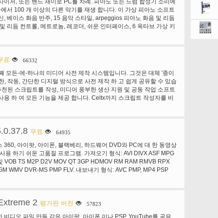
사이저, 또는 밴드 재미로 PC를 차례. 피아노 또는 드럼 합성기 소리에
 합니다. 새로운 기능 VST 식 및 최신 VST3 악기 및 효과, 새로운
 속도 증가 볼륨을 조정, 점차적으로. 연예 계 5에 새로운 무엇입니까?
타에서 100 개 이상의 다른 악기를 재생 합니다. 이 가상 피아노 소프트
t 억양 효과 뿐만 아니라 새로운 그루브 에이전트 하나 드럼 기계 및 이길 디
 2에서 직접 공유 합니다. 그림에서 그림 3으로 작성 합니다. 3D 영화
, 베이스 화음 반주, 15 음악 스타일, arpeggios 피아노 화음 및 리듬
 같이 같은 그것의 가격 범위에서 타의 추종을 불허의 풍부한을 자랑
 YouTube와 페이스 북 5 영화. 높은 품질 및 속도 6입니다. 다양 한 방
및 리듬 컨트롤, 메트로놈, 레코더, 쉬운 인터페이스, 6 옥타브 가상 키
튜디오 5 가격 동급에서 탁월한 성능을 제공 합니다. Cubase 5의 새로
시에 출력
피아노 키를 재생 합니다. A73 피아노 역의 연주를 개발 하는 데 도움
e 5 스 테 인 버그에 의해 개발 된 세계 최고의 음악 생산 소프트웨어에 더
, 독특한 창조적인 게임 및 또한 뮤지컬 아이 들을 위한 훌륭한 선물 동
 및 새로운 기술을 추가-프로듀서, 작곡가, 모든 음악 장르에서 음악
 자극 확장. 진정으로 다른 유형의 휴식과 엔터테인먼트에 대 한 그것
제공 합니다. 비트 생성 및 루프 맹글링 Cubase 5 기능 뛰어난 새로
하는 음악을 재생 하거나 자신의 작품을 즐길 수 있습니다. 자신을 노
무료
66332
쾌 한 새로운 리듬과 루프 작업 생성을 만들기 위한. 매 시 LoopMash을
 동반 하거나 친구가 다른 악기를가지고 하 고 ad hoc 밴드를 만듭니
작업의 독특하고 혁신적인 방법을 제공 고 멋진 새로운 리듬과 그루브
첫번째 모든-에-하나의 미디어 사전 제작 시스템입니다. 그것은 대체 '종이
 재생, 만드는 크리스마스 공연, 또는 단순히 재미가 귀하의 노트북과
 가상 악기를 이다. 포함 된 루프와 라이브러리에서 모든 루프의 완벽
 한, 작동, 간단한 디지털 방식으로 사전 제작 하 고 쉽게 공유할 수 있습
. 이 피아노 소프트웨어 어떤 일반 Midi 호환 하는 소프트웨어 및 하드
le 유사 무수 한 새로운 창조적인 가능성을 열어. LoopMash는 야마하, 루
체 추천된 스크립트를 작성, 미디어 풍부한 생산 지원 및 공동 작업 소프트
soft GS 웨이브 테이블 SW Synth XP와 비스타는 모든 컴퓨터에서 사용
 요소를 일치 하는 신선한 생성 및 리듬 오디오 소재에서 영감을 "매쉬
사용 하 여 모든 기능을 제공 합니다. Celtx까지 스크립트 작성자를 비
 작동 합니다.
 새로운 오디오 분석/합성 엔진을 기반으로 합니다. 여기를 클릭 하 여
 및 버그 타 소프트웨어와 사전 제작 팀은 전부 무시 되었습니다 했다.
크 아웃. * 브랜드, 최초의 자사-종류의 인터랙티브 루프 합성기 * 간
트 작성자 작성 해야 모든 기능을 포함 하는 깨끗 하 고 안정적인 응용 프
Bay 또는 LoopMash에 프로젝트 창에서 기존 루프를 드래그 하 여 즉석
 즐길 수 있습니다. Celtx, 이전 프로젝트 연결 된 그림과 손으로 작성
 독특한 변이 만듭니다 * Cubase 템포를 완전히 동기화 * 통합 편집
.0.37.8
 sheeted, 때로는 수백, 포함 하는 부피가 3 링 바인더에 유지 하는
무료
64935
의 가능한 장면 드럼 강력한 라이브 퍼포먼스 모드 샘플링 디럭스 홈
트를 사용 하 여 완료 되었습니다. 프로젝트 정보, 즉, 수만 공유 될 종
x 박스 360, 아이팟, 아이폰, 블랙베리, 하드웨어 DVD와 PC에 대 한 동영상
한 드럼 샘플링 상세한 소리 형성-Cubase로 원활 하 게 통합. 뿐만
특징: 멀티미디어 친절 Celtx을 사용 하면 모든 종류의 미디어-영화, 비
사용 하기 쉬운 고품질 프로그램. 가져오기 형식: AVI DIVX ASF MPG
 루프와 MPC 가져오기 자랑 않지만은 최고의 음향, 도시 그것의 자
극, 소설, machinima, 만화, 광고, 비디오 게임, 뮤직 비디오, 라디오,
및 VOB TS M2P D2V MOV QT 3GP HDMOV RM RAM RMVB RPX
라이브러리 상자 바로 바위, 힙합 및 춤 드럼 키트! 각각의 가상 패드의
 및 이야기를 전달 하려는 다른. 모두에서 사용할 수 있는 전체 생산 과
OGM WMV DVR-MS PMP FLV. 내보내기 형식: AVC PMP, MP4 PSP
각 드럼 소리의 표현 특성의 완전 통제를 주는 완전 한 사운드 처리 섹션
트를 작성, 스토리 보드 장면과 시퀀스, 스케치 설정 개발 문자, 고장 & 태
p 4 p s 3의 m p 4 x 박스 360, MP4, AVI, AVI DV PAL, AVI DV
. 사용자 지정 만들기 키트 드래그 하며는 MediaBay에서 드롭 매우
 및 준비 하 고 캐스트 및 승무원에 대 한 정보 보고서를 순환 합니다.
, MPEG-2 친구, MPEG-2 NTSC, MPEG2 TS, MPEG2 PS, FLV,
크플로 * WAV, AIFF와 전설적인 MPC 형식에 대 한 지원 * 사용 하기
eltx 전체 생산 팀 공동 작업 단일 공유 프로젝트 파일-여러 프로젝트 파
터치, MP4 아이팟 640, MP4 아이팟 MP4 PSP ASP.
능과 단순성의 완벽 한 융합 * 강력한 각 드럼 사운드에 대 한 섹션을
'에 대 한 필요의 혼란을 제거 하기 쉬운 수 있도록 설계 되었습니다. 바
Extreme 2
지도 슬라이스 Cubase 오디오 부품 또는 여러 오디오 이벤트 패드를 통
평가판 버전
57823
디어 사전 제작 시스템 Celtx 가장 유체 쓰기 경험을 제공 합니다-당신
하 여 직접 홈 에이전트 한 * 변환 미디 트랙을 다시 드래그 하 여 미디
각으로 빨리 움직이고 당신의 손가락을 유지할 수 있습니다 그리고 당
비디오 파일 만들 같은 아이팟, 아이폰 이나 PSP, YouTube를 공유