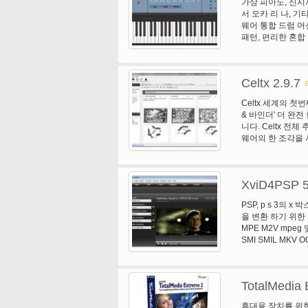
가상 피아노, 신시
한 전문 도구를 제공
아웃. 오디오 재생
서 오카 리 나, 기
PitchCorrec
1. 인스턴트 카메라
웨어 통합 드럼 머신
자이너 스텝 시퀀서
4를 만듭니다. 공유
패턴, 편리한 혼합 
하는 Cubase 스
법으로 영화를 동
보드 및 현실적인 
운 기능: Cubas
이, 그것은 동시에
욱 창조적인 가능성
안에 피아노 레슨의
가를 최고의 도구를 
Celtx 2.9.7
을 보십시오. 좋아
운 도구 비트, 호 
래 하는 동안 친구
창조적으로 루프 
Celtx 세계의 
다. 생일 파티에서
를 만드는 혁신적인
& 바인더' 더 완전
함께 여행을 할 때
하 게 blendab
니다. Celtx 전
웨어 장치, Micro
프 및 비트 비슷한
웨어의 한 조각을 
할 수를 포함 하 여
업"와 공동 개발한
대 한 복종 되었다
비디오 튜토리얼 체
Celtx와 스크립
단 하 게 Media
로그램을 사용 하 여
에서 완전히 새롭고
XviD4PSP 5
된 메모의 수천 슬립
도구 및 사용자 정
종이 기반의 스크립
PSP, p s 3의 
에이전트 한 쌍 강력
이 형태로. 그러나 
을 변환 하기 위한 
아니라 그것은 썬된
디오, 다큐멘터리, 연
MPE M2V mpeg 
신의 사용자 정의 
포드 캐스트, 생산
SMI SMIL MKV 
짜임새, 음색 및 
정-Celtx 스크립
AVC, MP4 아이폰, m 
을 갖추고 있습니다
그 요소 제작, 일정
NTSC, AVI 하드웨어
유연 하 고 쉽게 워
완벽 하 게 통합 C
MKV, MP4 아이팟 
쉬운 인터페이스-기
일에 '종이 바인더
TotalMedia 
편집 * 자동으로 
탕 화면에 전체 미
해 단순히 드래그 
은 항상 당신의 생
휴대용 장치를 위한 