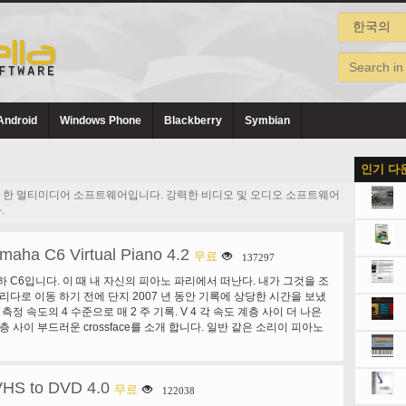
Android
Windows Phone
Blackberry
Symbian
인기 다
대 한 멀티미디어 소프트웨어입니다. 강력한 비디오 및 오디오 소프트웨어
.
maha C6 Virtual Piano 4.2
무료
137297
하 C6입니다. 이 때 내 자신의 피아노 파리에서 떠난다. 내가 그것을 조
로리다로 이동 하기 전에 단지 2007 년 동안 기록에 상당한 시간을 보냈
 측정 속도의 4 수준으로 매 2 주 기록. V 4 각 속도 계층 사이 더 나은
층 사이 부드러운 crossface를 소개 합니다. 일반 같은 소리이 피아노
고가의 피아노 좋은 소리, 하지만 아주 특별 하 고 피아노 사람들 로부터
용. 나를 위해이 소리 실제 소리 피아노, 피아노 배운 야마하 C6 피아
다. 소리 환상적 매우 최적화 된 고품질 소리 은행 및 그것에 따라. 독
VHS to DVD 4.0
 기능 소리 조각 필터 3 밴드 강력한 사실입니다 그것을 위해 설계 된
무료
122038
 갱도 지주를 조정 선반. 따뜻한 또는 오래 된 피아노, 래그 타임 또는