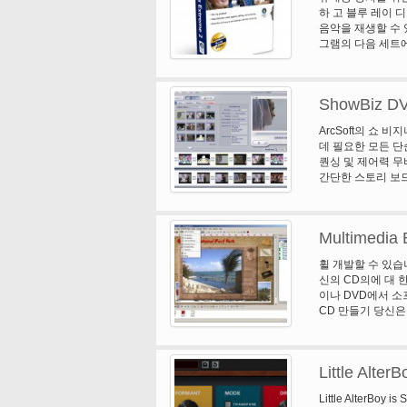
오디오 루프를 슬
신의 창조적인 흐름은
하 고 블루 레이 디
작업을 관리 하 게 
음악을 재생할 수 있
바탕 및 귀하의 스
그램의 다음 세트에서
Celtx 어떻게 
TotalMedia 
벽 하 게 통합된 
트레칭 및 자동 향
170 개 국가에서 1
터 오디오를 지원합니다.
립 영화 제작자 및
ShowBiz D
식으로 hd 콘텐츠. 
교육 및 클래스 Ce
youtube; 아이
ArcSoft의 쇼 
다. * ArcSoft
데 필요한 모든 단
을 블루-레이 또는 
퀀싱 및 제어력 무
이미지, 디스크, 
간단한 스토리 보드
진 슬라이드쇼 마법
선회에 대 한 전체 
무비 클립 및 오디
Multimedia B
완전 한 팬 및 확
* 사용자 정의 메뉴
휠 개발할 수 있습
신의 CD의에 대 한
이나 DVD에서 소
CD 만들기 당신은
및 훨씬 더를 실행,
드 CD와 멀티미디
작은 독립 실행형 
Little AlterB
합니다. 멋진 애플
든 많은 대기업 휠
Little AlterBoy is
션 보다 메뉴 구축을