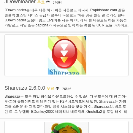
JDownloader
무료
27664
와 사령관 인터페이스 필요에 따라 저장소 세션 정보는 선택적으로 이동식 미디
어에서 작업에 대 한 적절 한 레지스트리 항목 대신 구성 파일을 사용 하 여 휴대
JDownloader는 매우 사용 하기 쉬운 다운로드 매니저. Rapidshare.com 같은
용 작업을 지 원하는 공개 키 인증의 완전 한 지원 위한 대회 (퍼 티 인증 에이전
원클릭 호스팅 서비스 공급자 로부터 다운로드 하는 것은 훨씬 덜 성가신 된다.
트)와 통합
JDownloader 도움이 링크 그래버를 사용 하 여, 거 대 한 다운로드 하는 가능성
카탈로그 파일 또는 captcha가 자동으로 입력 하는 통합 된 OCR 모듈 아카이브.
기능: 다운로드 여러 파일 동시 다운로드 여러 개의 연결 JDownloader는 자신의
강력한 OCR 모듈 자동 추출기 (를 포함 하 여 암호 목록 검색) 테마 지원 다 언어
에 대 한 110 hoster 있으며 300 이상 해독 JDLiveHeaderScripts와 플러그인 다
시 연결: (1400 라우터 지원) Webupdate 통합 패키지 관리자 추가 모듈 (예:. 데
스크톱, 셧다운) 카탈로그 파일 (포맷 CCF, RSDF, DLC)에서 다운로드
Shareaza 2.6.0.0
무료
26846
Shareaza는 모든 파일 형식을 다운로드하실 수 있습니다 윈도우에 대 한 피어-
투-피어 클라이언트 여러 인기 있는 P2P 네트워크에서 발견. Shareaza는 가장
고급 스러운 하 고 정교한 파일 공유 시스템을 찾을 거 야. Shareaza의, 비트 토
런 트, 그 누텔라, EDonkey2000 네이티브 네트워크, Gnutella2를 포함 하 여 최
대 4 개의 별도 피어 투 피어 (P2P) 네트워크의 힘을 마구 수 (G2). 그 뿐만 아니
라, 하지만 Shareaza 완전히 무료 이며, 모든 성가신 광고 또는 팝업 표시 되지
않습니다. 그것은 당신의 컴퓨터와 위력을 과시 수 있습니다 원치 않는 타사 프
로그램을 설치 하지 않습니다. 아니 스파이웨어, 등록증, 아니 "유료 버전". 그냥