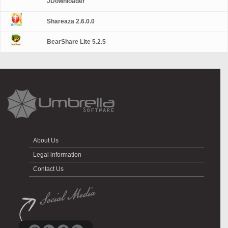
JDownloader
Shareaza 2.6.0.0
BearShare Lite 5.2.5
About Us
Legal information
Contact Us