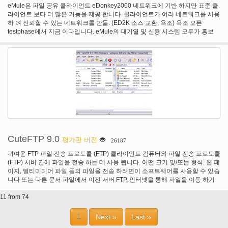
eMule은 파일 공유 클라이언트 eDonkey2000 네트워크에 기반 하지만 표준 클
라이언트 보다 더 많은 기능을 제공 합니다. 클라이언트가 여러 네트워크를 사용
하 여 신뢰할 수 있는 네트워크를 만들. (ED2K 소스 교환, 욕조) 욕조 오픈
testphase에서 지금 이다입니다. eMule의 대기열 및 신용 시스템 모두가 홍보
그 네트워크에 다시 업로드 하 여 원하는 파일을 얻을 것 이다 보장 하는 데 도움
이. eMule은 완전히 무료입니다. eMule은 또한 어떤 애드웨어, 스파이웨어, 그
리고 ect의 완전 무료. 우리가 이렇게 재미와 지식에 대 한, 돈을 위한 하지 않을
수 있습니다. 각 파일 확인 오류 무료 파일을 다운로드 하는 동안 손상에 대 한 확
인. eMules 지능형 손상 제어 손상 된 부품의 교정 속도에 도움이 됩니다. 우선
순위 및 소스 자동 관리 모니터링을 하지 않고 많은 다운로드를 시작할 수 있습
니다. 미리 보기 기능을 사용 하면 비디오 및 아카이브 완료 되기 전에 볼 수 있습
니다. 비디오 미리 보기에 대 한 비디오 Lan 클라이언트 하는 것이 좋습니다.
eMule 웹 서비스 및 웹 서버는 인터넷에서의 빠른 액세스를 가질 수 있는 특징
이다. 그들을 구성 하 여 다운로드에 대 한 카테고리 만들 수 있습니다. EMule의
검색 가능성을 포함 하는 넓은 범위를 제공 하고자 하는 파일을 찾을 수: 서버 (로
컬 및 글로벌), 웹 기반 (Jigle, Filedonkey), 및 (여전히 알파)에서 Kad. 또한
CuteFTP 9.0
평가판 버전
26187
eMule 검색을 훨씬 더 유연 하 게 하는 매우 복잡 한 Boolean 검색을 사용할 수
있습니다. 메시징 및 친구 시스템과 다른 클라이언트에 게 메시지를 보낼 수 있
귀여운 FTP 파일 전송 프로토콜 (FTP) 클라이언트 컴퓨터와 파일 전송 프로토콜
으며 친구로 추가할 수 있습니다. 당신의 친구 목록에 친구가 온라인 인지 항상
(FTP) 서버 간에 파일을 전송 하는 데 사용 됩니다. 어떤 크기 및/또는 형식, 웹 페
볼 수 있습니다. IRC 클라이언트에서 빌드 다른 다운로더 및 소리와 채팅할 수
이지, 멀티미디어 파일 등의 파일을 전송 하려면이 소프트웨어를 사용할 수 있습
있습니다 전 세계 합니다.
니다 또는 다른 문서 파일에서 이전 서버 FTP, 인터넷을 통해 파일을 이동 하기
위한 표준. 귀여운 FTP FTP SSL/TLS를 통해 (FTP)을 통해 효율적, 안정적이 고
11 from 74
안전한 연결 및 전송을 보장합니다. V9 CuteFTP는 있기 때문에 하나의 FTP 클
라이언트에 통합 되었습니다. 새로운 CuteFTP v 9는 모든 능력과 보안 프로 플
러스 새로운 중요 한 향상에 기대 왔어요.
1
Next »
Last »