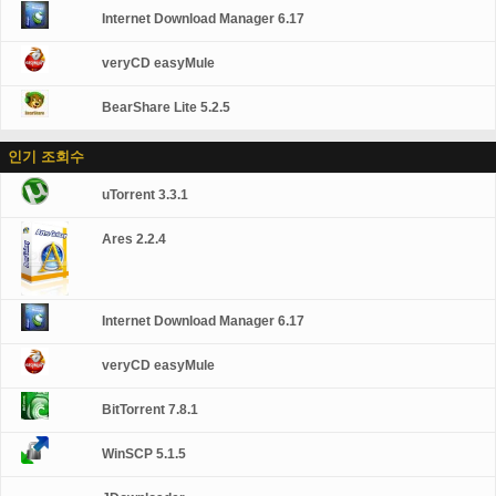
Internet Download Manager 6.17
veryCD easyMule
BearShare Lite 5.2.5
인기 조회수
uTorrent 3.3.1
Ares 2.2.4
Internet Download Manager 6.17
veryCD easyMule
BitTorrent 7.8.1
WinSCP 5.1.5