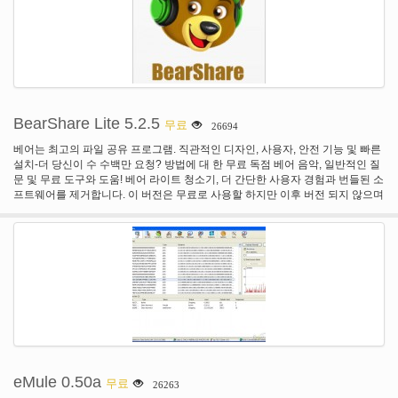
다운로드 하 고 사용 합니다. 간단한. Shareaza로 얻을 무엇: 경이로운 멀티 지
원-당신이 수 있는 다운로드/업로드이 네트워크에서: Gnutella2, 비트 토 런 트,
그 누텔라, EDonkey2000 (G2). Shareaza 소개 "컬렉션"-컬렉션 그룹 미리 보기
의 앨범 커버, 설명, 하나의 완전 한 패키지에 있는 모든 노래 목록을. 컬렉션을
발견 했습니다, 일단 그냥 다운로드 파일 목록을 클릭 합니다. 킥-엉덩이 인터페
이스-기능의 부하와 함께 P2P 클라이언트에 많은를 제공 하 고 모든 혜택을 얻
을. Shareaza의 잘 설계 된 인터페이스와 보다 더 많은 모든 다른 클라이언트 밖
으로 할 수 있습니다.
BearShare Lite 5.2.5
무료
26694
베어는 최고의 파일 공유 프로그램. 직관적인 디자인, 사용자, 안전 기능 및 빠른
설치-더 당신이 수 수백만 요청? 방법에 대 한 무료 독점 베어 음악, 일반적인 질
문 및 무료 도구와 도움! 베어 라이트 청소기, 더 간단한 사용자 경험과 번들된 소
프트웨어를 제거합니다. 이 버전은 무료로 사용할 하지만 이후 버전 되지 않으며
그래서 FileHippo에 추가 더 이상 것입니다.
eMule 0.50a
무료
26263