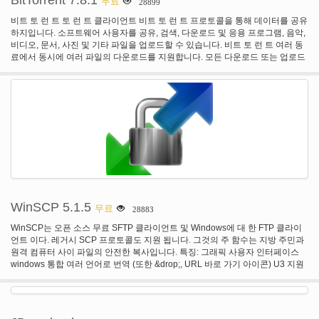
BitTorrent 7.8.1
무료
28899
비트 토 런 트 토 런 트 클라이언트 비트 토 런 트 프로토콜을 통해 데이터를 공유
하지입니다. 소프트웨어 사용자를 공유, 검색, 다운로드 및 응용 프로그램, 음악,
비디오, 문서, 사진 및 기타 파일을 업로드할 수 있습니다. 비트 토 런 트 여러 동
료에서 동시에 여러 파일의 다운로드를 지원합니다. 모든 다운로드 또는 업로드
에 대 한 인터페이스 프로그램 다운로드 및 업로드 속도, 파일 크기, 파일 이름,
진행, 씨앗, 동료 등. 전반적인 사용 테이블 형식 및 그래픽 보기에서 모니터링할
수 있습니다. 토런트 사이트를 통해 또는 내에서 새로운 급류 나 자석 파일
(Azureus와 호환)을 추가할 수 있습니다 비트 토 런 트. 고급 기능 중 일부를 포
함: 대역폭 리 미터 데이터 전송 할당량 제한 다운로드 스케줄러 IP 차단 목록 자
석 URI 데이터 전송 할당량 제한 프록시 지원 웹 인터페이스 여러 언어
WinSCP 5.1.5
무료
28883
WinSCP는 오픈 소스 무료 SFTP 클라이언트 및 Windows에 대 한 FTP 클라이
언트 이다. 레거시 SCP 프로토콜도 지원 됩니다. 그것의 주 함수는 지방 주민과
원격 컴퓨터 사이 파일의 안전한 복사입니다. 특징: 그래픽 사용자 인터페이스
windows 통합 여러 언어로 번역 (또한 &drop;, URL 바로 가기 아이콘) U3 지원
파일 지원 SFTP와 SCP 프로토콜 SSH-1과 SSH-2 및 일반 옛날 FTP 프로토콜
배치 파일 스크립팅 및 명령줄 인터페이스에서 디렉터리 동기화 여러 세미 또는
완전 자동 방식으로 통합 된 텍스트 편집기에 대 한 모든 일반적인 작업 SSH 암
호, 키보드 상호 작용에 대 한 지원공개 키 및 Kerberos (GSS) 인증 SSH 탐색기