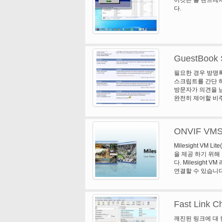
다.
GuestBook S
필요한 경우 방명록
스크립트를 간단 하
방문자가 의견을 남
완전히 제어할 비주
입 귀하의 방문자가 
서 문자 제한을 설
금지 IP 주소 목록
ONVIF VMS 
을 나열; 전에 의
름 및 코멘트 RSS
Milesight VM 
을 제공 하기 위해
다. Milesight
연결할 수 있습니다. 
호'입니다.
Fast Link C
깨진된 링크에 대 