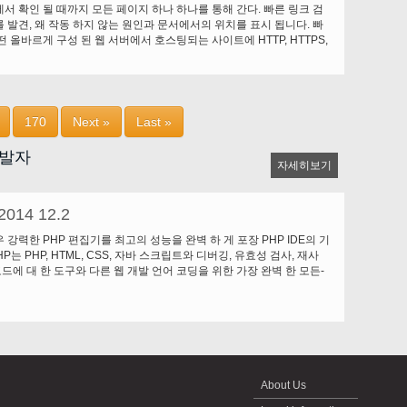
서 확인 될 때까지 모든 페이지 하나 하나를 통해 간다. 빠른 링크 검
 발견, 왜 작동 하지 않는 원인과 문서에서의 위치를 표시 됩니다. 빠
 올바르게 구성 된 웹 서버에서 호스팅되는 사이트에 HTTP, HTTPS,
 RTSP 프로토콜을 통해 사용할 수 있는 파일에서 링크를 확인할 수 있습니
170
Next »
Last »
개발자
자세히보기
2014 12.2
 강력한 PHP 편집기를 최고의 성능을 완벽 하 게 포장 PHP IDE의 기
HP는 PHP, HTML, CSS, 자바 스크립트와 디버깅, 유효성 검사, 재사
코드에 대 한 도구와 다른 웹 개발 언어 코딩을 위한 가장 완벽 한 모든-
어입니다. 전문 개발자 또는 빠른 PHP 편집기, 빨리 당신의 일을 얻
매니아 당신의 시간을 절약 하 고 생산성. 기능 포함 전체 HTML5 및
 강조 모든 인기 있는 웹 개발 언어; 고급 PHP 디버거; PHP, HTML,
트, 멋 지;에 대 한 코드 정보 PHP 포맷터; 브래킷 강조; 코드 폴딩; 기본
 FTP 탐색기; 프로젝트 관리; 내장 웹 브라우저; 웹 서버와의 통합 코드
브라우저 미리 보기; SQL 탐색기; 찾기 및 바꾸기 정규식 지원; 찾기
중 항목 클립보드; U t F-8 유니코드 지원; 맞춤법 검사; 코드 조각 라이
About Us
CSS 코드 조 수; HTML과 CSS 유효성 검사 도구; 인기 있는 PHP와 자