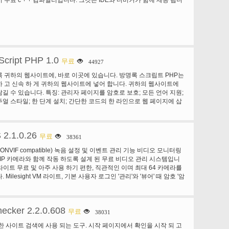
cript PHP 1.0
무료
44927
 귀하의 웹사이트에, 바로 이곳에 있습니다. 방명록 스크립트 PHP는
 고 신속 하 게 귀하의 웹사이트에 넣어 합니다. 귀하의 웹사이트에
길 수 있습니다. 특징: 관리자 페이지를 암호로 보호; 모든 언어 지원;
얼 스타일; 한 단계 설치; 간단한 코드의 한 라인으로 웹 페이지에 삽
방명록 폼;에 입력 해야 하는 필드 선택 smilies 지원; 코멘트 영역;에
정합니다 페이지; 당 댓글 수 정렬 순서 항목; 금지 단어; 목록 만들기
을 만들합니다 HTML 주사;의 예방 빈 의견;을 보낼 수 있습니다. 그들
2.1.0.26
견/피드백을 승인 이메일 주소를 모든 새 항목 알림을; 보내질 것 이다 이
무료
38361
 피드
Lite(ONVIF compatible) 녹음 설정 및 이벤트 관리 기능 비디오 모니터링
 IP 카메라와 함께 작동 하도록 설계 된 무료 비디오 관리 시스템입니
 VM 라이트 무료 및 아주 사용 하기 편한, 직관적인 이며 최대 64 카메라를
Milesight VM 라이트, 기본 사용자 로그인 '관리'와 '뷰어' 때 암호 '암
hecker 2.2.0.608
무료
38031
한 사이트 검색에 사용 되는 도구. 시작 페이지에서 확인을 시작 되 고