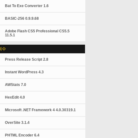
Bat To Exe Converter 1.6
BASIC-256 0.9.9.68
Adobe Flash CS5 Professional CS5.5
11.5.1
회수
Press Release Script 2.8
Instant WordPress 4.3
AWStats 7.0
HexEdit 4.0
Microsoft .NET Framework 4 4.0.30319.1
OverSite 3.1.4
PHTML Encoder 6.4