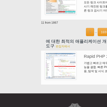
모든 링크 사이트에
사기 깨진된 링크를
른 링크 검사기 어떤
FTP, FTPS 및
다.
11 from 1867
1
169
...
에 대한 최적의 애플리케이션 
도구
편집자에서
Rapid PHP 
가볍고 빠르고 매우
능을 결합. 빠른 P
용, 탐색 및 서식 
에-하나의 소프트웨
을 수 있는 순수한 
CSS3 호환성; 구문
CSS, 자바 스크립
제공 파일 및 (S)
탐색기; 내장 멀티 
및 바꾸기 파일; 다
브러리; HTML과 