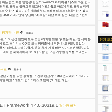
하는 쉽고 빠른 방법은! 당신의 WordPress 테마를 테스트 좌절 합니
 인기 있는 브라우저에서 콘텐츠입니다. 보도 자료 사이트의
운 워드 프레스 플러그인 업그레 이드? 쉽고 빠르게 워드 프레스 테마
기는 인터넷 익스플로러, 모질라, 사파리와 오페라 같은 모든 웹 브라우
트 수 하 시겠습니까? 귀하의 워드 프레스 테스트 다니는 하 시겠습
 USB 키에? 만약 당신이 "예 제발!" 대답 위의 질문, 다음 인스턴트
...
0
평가판 버전
58152
 무료 이며 생성 협업이 도구 고급 (하지만 또한 ftp 또는 메일) 웹 서버 통
인기 조
이 로그 분석기는 CGI로 또는 명령줄에서 작동 하 고 방문, 유일한
된 사용자, 페이지, 도메인/국가, 운영 체제 가장 바쁜 시간, 로봇 방문, 파일
 그래픽 웹 페이지에서 로그에 포함 된 모든 가능한 정보를 보여줍니
진/키워드 사용, 방문 기간, 화면 크기, HTTP 오류 등... 브라우저 또는
 업데이트할 수 있습니다. 부분적인 정보 파일을 사용 하 여 빠르고
 처리할 수 있습니다. IIS (W3C 로그 형식)에서 로그 파일을 분석할
 아파치 로그 파일 (NCSA 결합/XLF/엘 로그 형식 또는 일반/는 CLF
무료
56948
Star 및 대부분의 모든 웹, 프록시, wap, 스트리밍 서버 (ftp 서버 또는
과 같은 기능을 갖춘 강력한 16 진수 편집기: * MDI 인터페이스 * 데이터
그램은 또한 가상 서버, 플러그인과 기능을 많이 지원합니다. 특징 A 전
 파일 비교 * 메모리 덤퍼 * 디스크 덤퍼 (NT에만 해당)
AWStats 다음과 같은 정보를 표시 하려면: *의 방문 수와 고유 방문자
 마지막 방문 * 인증 된 사용자, 그리고 마지막 방문, 인증 * 주 일 러시
, 각 시간 및 요일을 KB) * 도메인/호스트 방문자의 국가 (페이지, 안타,
도메인 국가 GeoIp 감지)* 호스트 목록, 마지막 방문 및 확인할 수 없는 IP
회, 입구와 출구 페이지 * 파일 형식, * 압축 통계 (mod_gzip 또는
웹 * 운영 체제 사용 (페이지, 조회 수, 각 운영 체제에 대 한 KB 35 OS 감
NET Framework 4 4.0.30319.1
평가판 버전
용 (페이지, 히트, 각 브라우저에 대 한 KB 각 버전 (웹, Wap, 미디어 브
, 이상의 450 browsers_phone.pm 라이브러리 파일을 사용 하는 경