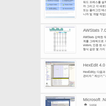
워드 프레스를 설치 
니다. 저자는 모든
까 그리고 각 새로
WYSIWYG 편집
또는 플러그인 테스
저와 작동합니다.
니까 및 개발 작업는
WordPress의입니다
AWStats 7.
AWStats 강력한
계를 그래픽으로. 
vistors, 인증 
형식 같은 몇 가지
다, 그리고 검색 엔
스케줄러에서 통계를
종종 큰 로그 파일을
HexEdit 4.0
수 있습니다 그것은,
로그 형식을), Web
HexEdit는 다음
메일 로그). 프로
관리자 * 계산기 *
체 로그 분석 가능 
수 * 방문 기간 및
아워 (페이지, 히트
KB, 감지, 269 
주소 목록 * 최다 조
mod_deflate) 
Microsoft .
지), * 브라우저 사
51050
라우저: 97 브라우저