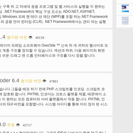
지), 로봇의 방문 * 웜 공격 (5 벌레의 가족), * 검색 엔진과, keyphrases,
ork는 구축 하 고 차세대 응용 프로그램 및 웹 서비스의 실행을 지 원하는
 검색 엔진 야 후, 구글, 알타비스타, 등 같은 감지 되는 115), 귀하의
. .NET Framework의 핵심 구성 요소는 ADO.NET, ASP.NET,
 * HTTP 오류 (페이지 찾을 수 없습니다와 마지막 참조 자,...), *
 및 Windows 프레 젠 테이 션 재단 (WPF)를 포함 하는.NET Framework
수, miscellanous/마케팅 목적 referer 필드는 다른 맞춤된 보고서 * 여러
공용 언어 런타임 (CLR). .NET Framework에서는 관리 되는 실행
"에 추가 즐겨찾기 북마크". * 스크린 크기 (인덱스 페이지에 일부
하는 필요). * 브라우저의 지원 비율: 자바, 플래시, RealG2 리더, 퀵
리더, PDF 리더 (인덱스 페이지에 일부 HTML 태그를 추가 하는 필요). *
1.4
평가판 버전
49159
된 서버 비율에 대 한 보고서입니다. AWStats는 또한 다음과 같은 기
* 많은 로그 포맷을 분석할 수 있습니다: 아파치 NCSA 로그 파일
와이어 프레임 소프트웨어 OverSite ™ 신속 하 게 귀하의 웹사이트 또
또는 공통 (CLF), IIS 로그 파일 (W3C), WebStar 네이티브 로그 파일 및
 계층 구조를 정의할 수 있습니다. 섹션과 하위, 다음 페이지와 화면
wap 또는 스트리밍 서버 로그 파일 (뿐만 아니라 ftp 또는 메일 로그 파
te의 쉬운 드래그 앤 드롭 인터페이스와 구조를 다시 정렬 합니다.
ats 자주 묻는 질문을 참조 하십시오. * (동적 필터 기능이 있는 일부 차트)
에서 그리고 브라우저에서 작동 * 웹 브라우저와 스케줄러에서 뿐만 아
트를 만들 수 있습니다 * 무제한 로그 파일 크기, 지원 분할 로그 파일
스템), *도 입구와 출구 페이지에 대 한 지원 '올바르게 정렬' 로그 파일
der 6.4
 전이나 분석 중DNS 캐시 파일을 지원 * IP 위치 (geoip 국가 데이터
평가판 버전
47861
트 도메인 이름 사용)에서 국가 검색 플러그인 * IP 위치 (geoip 시
있습니다 그들을 배포 하기 전에 PHP 스크립트를 인코딩. 스크립트 코
서 도시 검색 플러그인 * 미국에 대 한 플러그인 / 캐나다 지역, ISP
에 암호화 합니다. PHTML 인코더는 크로스 플랫폼 제품, 때문에이 소
비 무료 3 요구 제품, geoipregion, geoipisp 및 geoiporg 데이터베
 지 원하는 모든 컴퓨터와 서버 플랫폼에서 작동 합니다. PHTML 인
링크 * 옵션/필터 및 플러그인을 많이 사용할 수 있습니다* 지원 다중 명명
터의 GUI 버전을 포함합니다. 시스템 아이디를 통해 미리 정의 된 시스
 서버에 대 한 좋은 웹 호스팅 제공 업체), * 크로스 사이트 스크립팅 공
트를 잠글 수 있습니다. 보호/보호 한 웹 사이트에 스크립트를 결합
. AWStats 자주 묻는 질문 전체 목록을 참조 하십시오. * 희귀 한 perl
다. 모든 기본 perl 인터프리터 AWStats 작업을 만들 수 있습니다 *
 보고 합니다. * 정적 보고서를 하나 또는 프레임된 HTML/XHTML 페
3.0
무료
45717
DF 내보내기, * 모양과 색상 귀하의 사이트 디자인을 일치 시킬 수 있습
용할 수 있습니다
 무료 c + + 컴파일러입니다. 그것은 IDE와 디버거가 함께 제공 됩니