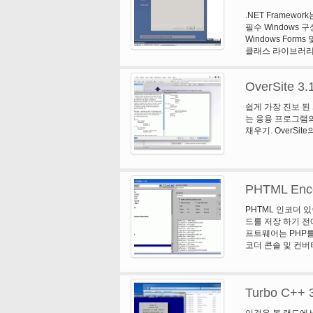
우)* 로봇 (319 감
.NET Framew
키워드 (가장 유명한
필수 Windows 구성
사이트를 찾는 데 사용
Windows Forms
url, url 매개 변
클래스 라이브러리와 
번 귀하의 사이트 
환경, 간단한 개발.
HTML 태그를 추가 
타임 리더, WMA 
OverSite 3.
클러스터 로드 균형
능을 지원 합니다: 
쉽게 가장 진보 된 
(XLF/엘 프) 결합 
는 응용 프로그램의
다른 웹, 프록시, 
채우기. OverSi
일). 예제 AWSt
cgi 커맨드 라인
니라 통계의 업데이
(로드 균형 조정 시
PHTML Enco
* 역방향 DNS 조회
베이스 또는 클라이언
PHTML 인코더 
데이터베이스 사용)에
드를 저장 하기 전
및/또는 조직 보고서 (
프트웨어는 PHP를
이스) * 후이즈 
코더 콘솔 및 컨버
된 웹 사이트 (가상
템에 당신의 스크립
격 보호 * 여러 언어
한다.
라이브러리 필요 합니
동적 CGI 출력으로
Turbo C++ 
이지, 실험적인 P
니다, CSS를 사
이것은 볼 랜드에서