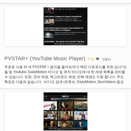
PVSTAR+ (YouTube Music Player)
무료
55811
무료로 사용 하 여 PVSTAR + 음악을 들어보자! 2 백만 다운로드를 위한 감사! 만
들 및 Youtube, DailyMotion 비디오 및 뮤직 비디오에 대 한 재생 목록을 관리할
수 있습니다. 또한, 연속 재생, 백그라운드 재생, 반복 재생도 지원 합니다. 주요
특징은 다음과 같습니다. -비디오 검색 (유튜브, DailyMotion, NicoVideo)-음성
검색-검색 Youtube 재생 목록 검색 Youtube 채널 카테고리 검색-재생 목록 재
생-백그라운드 재생-반복 재생-셔플 재생-Mylist Mylist-백업 Mylist-에 벽지 (최대
100)-비디오 제목과 요약-머-인기 비디오 순위-음악 모드-#NowPlaying, 트위터
짹짹 비디오 비디오 캐시 기능에 타임 라인 재생-낮은 품질 모드 (느린 네트워크)
에 대 한 수정-이어폰 연결이 끊어질 때 자동으로 중지 합니다. -PVSTAR에서 다
른 애플 리 케이 션-Youtube 또는 NicoVideo에서 재생 목록 가져오기 URL를 열
때에 오픈. -안 드 로이드 4/3를 지원 또한 관련된 동영상-위젯-쉬운 작업-시스템
보기