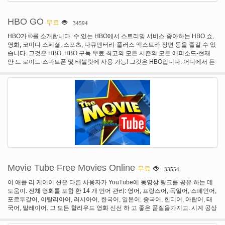
HBO GO
무료
34594
HBO가 ®를 소개합니다. 수 있는 HBO에서 스트리밍 서비스 좋아하는 HBO 쇼,
영화, 코미디 스페셜, 스포츠, 다큐멘터리-플러스 엑스트라 장면 등을 즐길 수 있
습니다. 그것은 HBO, HBO 구독 무료 최고의 모든 시즌의 모든 에피소드-현재
안 드 로이드 스마트폰 및 태블릿에 사용 가능! 그것은 HBO입니다. 어디에서 든
지. 참여 방송 사업자를 통해 HBO 구독 무료. 새로운 HBO가 애플 리 케이 션 수
와: • 계속 즐겨찾기. 시계 hbo가 원래 프로그래밍, 히트 영화, 스포츠, 코미디와
트루 블러드 ®, 왕좌의 게임 ®, 보드 워크 엠파이어 ®, 여자, Veep, 커브 당신의
열의 ®, Entourage ®, 소프라노 ®, 섹스와 도시 ®, 와이어 ® 및 더를 포함 하 여
최고의 HBO 쇼의 모든 에피소드를 포함 하 여, hbo가 대 한 사랑 모든 것. 게다
가, 보너스 기능 및 특별 한 장면 엑스트라를 얻을! • 당신과 함께 그것을: 실행 또
는로에 결코 좋아하는 HBO 쇼 그리고 노트북에 HBO가 영화 때 태블릿 및 모바
일 장치를 선택의 순간을 놓치지. • 그것은 자신을 만들: 개인 HBO가 경험 하 게
합니다. 사용자 지정된 주시 문서 목록을 만들고 좋아하는 HBO 쇼 하 고 편리 하
게 영화 따라잡기. 만약 당신이 실행에, 노트북, 모바일 장치 및 선택 태블릿 등
휴대용 장치에서 귀하의 주시 문서 목록에서 제목 보기 재개. 또한 시리즈 패스
® 좋아하는 당신의 Watchlist에 HBO 쇼의 새로운 에피소드를 자동으로 보내도
Movie Tube Free Movies Online
무료
33554
록 설정 합니다. HBO가와 • 좋아하는 프로그램의 새로운 에피소드를 볼 그리고
그들은 HBO에 프리미어로 영화를 동시에 누르십시오. HBO가 ®는 미국에서 액
이 애플 리 케이이 션은 다른 사용자가 YouTube에 동영상 링크를 공유 하는 데
세스할 수 있습니다. 최소 3 세대 연결 모바일 장치에서 보기 위한 필수입니다.
도움이. 전체 영화를 포함 한 14 개 언어 관리: 영어, 프랑스어, 독일어, 스페인어,
모바일 장치에 대 한 몇 가지 제한 사항이 적용 될 수 있습니다. © 2011 홈 박스
포르투갈어, 이탈리아어, 러시아어, 한국어, 일본어, 중국어, 힌디어, 아랍어, 태
오피스, inc 모든 권리 보유입니다. HBO ®와 관련 된 채널 및 서비스 마크는 홈
국어, 말레이어. 그 모든 할리우드 영화 신선 하 고 좋은 품질을가지고. 시계 공상
박스 오피스, i n c.의 속성
과학, 공포, 범죄, 전쟁, 서 부, 로맨스, 코미디, 판타지, 역사, 미스터리, 드라마, 스