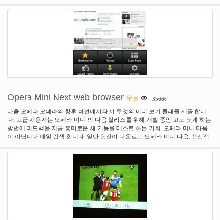
읽을 책과 이야기 밀스 & 보탬이 많은 언어로 전세계 뉴스-biNu 축구 라이브 축
구 스코어와 biNu 크리켓 라이브 크리켓 점수 및 결과-스포츠 biNu 크레딧-biNu
크레딧 보상-와 시장 조사 조사 변환 모든 휴대 전화에 방송 탑 업 biNu 크레딧-
를 사용 하 여 결과 검색 및 다운로드 음악에 소셜 게임-영어 단어에 대 한 세계
각 지에서 결과 대 한 게임 및 퀴즈-게임 재미에 대 한-그리고 훨씬 더! BiNu 초고
속 액세스 유튜브, 페이 스 북, 트위터, 구글 검색, 구글 번역, 위키백과, 등 다른
인터넷 서비스의 범위를 제공 합니다 Wordnik 영어 사전, 운세, 야 후 날씨, FX
등 요금. 모두에서 하나의 응용 프로그램, 초고속 속도 및 다운로드 및 사용 무료.
개인 정보 보호 응용 프로그램 사용 권한: biNu 플랫폼 거 대 한 다양 한 서비스
와 기능에 액세스를 제공합니다. 경우에 이러한 기능 중 일부를 사용할 수도 있
습니다, 우리 biNu 설치할 때 권한 범위에 대 한 질문. 그러나, biNu 애플 리 케이
션 것입니다 사용 하지 않았거나 당신이 먼저 그들을 사용 하 여 선택 하지 않고
Opera Mini Next web browser
무료
35666
귀하의 휴대 전화의 기능에 액세스. 예를 들어:-biNu에 친구를 찾을 수 있도록 연
락처를 읽고--biNu 학점-사진 또는 친구 들-전화 통화 (우리 안이 어쨌든)을 만드
다음 오페라 오페라의 향후 버전에서와 서 무엇의 미리 보기 몰래를 제공 합니
는-당신의 휴대 전화 저장 공간에 메시지 첨부 파일 저장과 공유 하는 음성 녹음
다. 고급 사용자는 오페라 미니-의 다음 릴리스를 위해 개발 중인 고도 낫게 하는
을 구매 하려는 경우 SMS 메시지를 보내는 새 메시지를 받을 때 휴대폰 진동-등.
방법에 피드백을 제공 흥미로운 새 기능을 테스트 하는 기회. 오페라 미니 다음
이 아닙니다 매일 검색 합니다. 일단 당신이 다운로드 오페라 미니 다음, 정상적
인 빨간 오페라 "O" 대신 흰색 "O" 아이콘을 나타납니다. 별도 버전 이기 때문에,
원래 오페라 미니 설치에 변경 없이 만들어집니다.