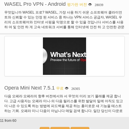
수! 마지막으로 브라우저 내 삼성 휴대 전화에서 실제로 작동! 내가 했다 많은 다
WASEL Pro VPN - Android
평가판 버전
28039
른 문제 그리고 그들은 돌고래, 오페라, 최대 측정 하지 않습니다 그래서 크롬, 파
이어 폭스, 몇 가지 이름을 다른 너무 많은 브라우저를 다운로드 했습니다. 이것
무엇입니까 WASEL 프로? WASEL, 가장 사용 하기 쉬운 소프트웨어 클라이언
은 완전 한 패키지와 그것은 너무 빨리, 보기 내 말을 그냥 다운로드 하 고 그것은
트와 신뢰할 수 있는 안정 된 서비스 중 하나는 VPN 서비스 공급자, WASEL 우
절대적으로 매우 효과적 이다, 자신을 위해 볼 필요가 그것을 사랑 해요... "사용
리의 소프트웨어와 인터넷 서핑을 익명으로 할 수 있을 것입니다 서비스를 사용
중인 크롬 이나 파이어 폭스 브라우저를 PC로. 그러나, 안 드 로이드 장치에 UC
하 여 및 안전 하 게 고속 네트워크 서버를 통해 인터넷에 안전 하 고 안전한 관문
브라우저는 최고의 선택입니다. 무료로 다운로드 하 고 지금 최고의 안 드 로이
입니다. WASEL 프로 VPN 서비스를 사용 하 여 모든 제한, 스카이 프를 통해
드 브라우저를 시도 합니다.
VOIP 확인 전화 없이 자유롭게 인터넷을 대강 훑어볼 수 있고 고급 압축 기술을
사용 하 여 인터넷 연결을 가속화... WASEL Pro 서비스를 사용 하 여 익명으로
그리고 완전히 보안 인터넷 검색 활용을 제공... 장치와 WASEL VPN 서버 간에
설정 된 터널 더블 암호화 하 고 안전 하 고 안전한 환경에 대 한 최고의 보안 측
정을 사용 하 여, 해커는 하지 기회가 원래 IP 주소와 높은 암호화 된 데이터 전송
의 아무 표시 때문에 당신의 장치에 도달 하 고... 왜 WASEL 프로? 쉬운 설치 및
한 응용 프로그램, 그냥 설치 우리의 OpenVPN 클라이언트 장치에 연결, 귀하의
사용자 이름을 삽입 클릭 하 고 패스 워드와 클릭 연결... 개인 및 비즈니스 사용
에 대 한 신뢰할 수 있는 & 신뢰할 수 있는 VPN 솔루션... 여러 가지 기능
(L2TP/OpenVPN), 무제한 대역폭, 사용에 제한이 모든 종류의 VOIP 지원 합니
다. 모든 손 장치 및 휴대 전화, 안 드 로이드와 iOS 장치를 위한 응용 프로그램
Opera Mini Next 7.5.1
무료
26305
호환... WASEL 프로 한 서버에 대 한 하나의 계정을 제공 하는 다른 서비스와 달
리 여러 VPN 서버에 대 한 액세스 액세스할 수 있습니다 하나의 계정으로 모든
다음 오페라 오페라의 향후 버전에서와 서 무엇의 미리 보기 몰래를 제공 합니
서버에 모든 시간. 라이브 도움 우리의 친절 한 고객 지원 퍼스널 24 시간 7 일 주
다. 고급 사용자는 오페라 미니-의 다음 릴리스를 위한 발달의 밑에 아직도 있고
일, 특별 한 문제에 대 한 Teamviewer, 원격 지원. WIFI / 핫스팟 보호. 없음 로깅
더 나은 수 있도록 하는 방법에 피드백을 제공 하는 흥미로운 새 기능을 테스트
정책 개인 정보 보호 보장 합니다.
하는 기회. 오페라 미니 다음이 아닙니다 매일 검색 합니다. 일단 당신이 다운로
드 오페라 미니 다음, 정상적인 빨간 오페라 "O" 대신 흰색 "O" 아이콘을 나타납
11 from 60
니다. 별도 버전 이기 때문에, 원래 오페라 미니 설치에 변경 없이 만들어집니다.