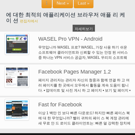
1
Next »
Last »
에 대한 최적의 애플리케이션 브라우저 애플 리 케
이 션
편집자에서
자세히보기
WASEL Pro VPN - Android
무엇입니까 WASEL 프로? WASEL, 가장 사용 하기 쉬운
소프트웨어 클라이언트와 신뢰할 수 있는 안정 된 서비스
중 하나는 VPN 서비스 공급자, WASEL 우리의 소프트웨
어와 인터넷 서핑을 익명으로 할 수 있을 것입니다 서비스
를 사용 하 여 및 안전 하 게 고속 네트워크 서버를 통해 인
Facebook Pages Manager 1.2
터넷에 안전 하 고 안전한 관문입니다. WASEL 프로 VPN
서비스를 사용 하 여 모든 제한, 스카이 프를 통해 VOIP 확
페이지 관리자는 관리자 자신의 청중과 함께 연결 하 고 여
인 전화 없이 자유롭게 인터넷을 대강 훑어볼 수 있고 고급
러 페이지를 한 곳에서 모두에서 활동을 계속 도움이 됩니
압축 기술을 사용 하 여 인터넷 연결을 가속화... WASEL
다. • 업데이트 및 사진 게시 하 고 페이지 • 보기 및 페이지 •
Pro 서비스를 사용 하 여 익명으로 그리고 완전히 보안 인
옵션 푸시 알림의 받을 새로운 활동, 팁 및 미리 알림을 • 보
터넷 검색 활용을 제공... 장치와 WASEL VPN 서버 간에
기 최신 페이지 인 사이트 • 차례 푸시 알림을 켜거나 각 페
설정 된 터널 더블 암호화 하 고 안전 하 고 안전한 환경에
Fast for Facebook
이지 •을 보낸 개인 메시지에 회신 특정 앨범 • 연결 상태 업
대 한 최고의 보안 측정을 사용 하 여, 해커는 하지 기회가
데이트 • 변경 프로필 사진에 사진을 업로드 하 고 표지 사
이상 1 백만 인 보다 빠른 다운로드! 하지만 빠른 페이스 북
원래 IP 주소와 높은 암호화 된 데이터 전송의 아무 표시 때
진 • 저장에서 귀하의 휴대 전화의 홈 화면 • 공유 링크 페이
에 대 한 무엇입니까? 빨리 귀하의 페이 스 북 계정 관리에
문에 당신의 장치에 도달 하 고... 왜 WASEL 프로? 쉬운 설
지로 바로 가기 코멘트에 응답 다른 애플 리 케이 션 페이지
새 무료 안 드 로이드 클라이언트는: 빠른 덜 강력한 장치에
치 및 한 응용 프로그램, 그냥 설치 우리의 OpenVPN 클라
관리자 • 게시 하 고 이벤트 • 사용 책갈피 링크 전체 페이지
도 좋은 경험을 제공 하는 아이디어에서 탄생! 많은 업데이
이언트 장치에 연결, 귀하의 사용자 이름을 삽입 클릭 하 고
메시지, 인 사이트, 사진, 행사 및 활동 로그를 볼 수 쓰기 게
트 후 배터리 부족 및 대역폭 소비와 독특한 사용자 인터페
패스 워드와 클릭 연결... 개인 및 비즈니스 사용에 대 한 신