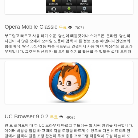
Opera Mobile Classic
무료
70754
부드럽고 빠르고 사용 하기 쉬운, 당신이 태블릿이나 스마트폰, 온라인, 당신의
시간이 더 많은 오페라 모바일 도움에 검색 때 든 정보 또는 야 엔터테인먼트와
함께 휴식. Wi-fi, 3g, 4g 등 빠른 네트워크 연결에서 사용 하 여 이상적인 웹 브라
우저입니다. 그것은 당신의 안 드 로이드 장치를 활용할 수 있도록 설계! 오페라
모바일 읽기, 시계 또는 작은 화면에 상호 작용 방식에 자동으로 적응 합니다. 더
많은 오페라 모바일에서 모든 즐겨 찾는 웹사이트를 즐길 수 있습니다. 특징:-오
페라 모바일 서핑 당신이 원하는 방법을 사용 하면 모든 기능을 갖춘 인터페이스
를 제공 합니다. -한 장소에서 귀하의 모든 물건을 계속! 북마크와 속도 다이얼 오
페라 링크를 통해 다른 모바일 장치 또는 컴퓨터와 함께 더 많은 동기화 할 수 있
습니다. -트위터와 페이스 북에 대 한 지원, 공유 된 스냅인. -에서 텍스트 배치를
확대/축소, 페이지 크기 및 방향, 오페라 모바일 항상 하면 즐겨 찾는 웹 페이지에
잘 볼 수 있습니다. 또한 오페라 미니, 지구상에서 가장 빠른 브라우저를 확인 하
십시오. 오페라 미니 최대 90%까지 데이터를 압축 하 고 느린 또는 한정 된 데이
터 계획에 대 한 최고의 선택입니다.
UC Browser 9.0.2
무료
49593
안 드 로이드에 대 한 UC 브라우저 빠르고 부드러운 웹 서핑 환경을 제공합니다.
데이터 비용을 절감 하 고 페이지를 로딩을 빠르게 수 있도록 다른 네트워크 연
결에서 탐색의 길을 조정 완전히 무료 응용 프로그램 적응력이 구성 하는 데 도