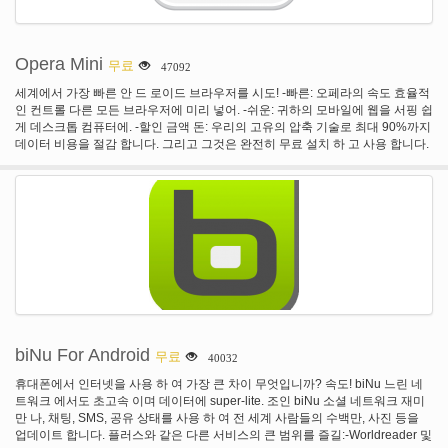
을 페이지 또는 당신은 인터넷에 연결 되어 있어 시간에 대 한. -면 음악, 영화 등
다운로드 매니저와 함께 당신을 위해 편리 하다. 오페라 미니는 전화에 의해 만
들어진에 대 한 최고의 웹 브라우저:-삼성 전자-소니-Gionee
Opera Mini
무료
47092
세계에서 가장 빠른 안 드 로이드 브라우저를 시도! -빠른: 오페라의 속도 효율적
인 컨트롤 다른 모든 브라우저에 미리 넣어. -쉬운: 귀하의 모바일에 웹을 서핑 쉽
게 데스크톱 컴퓨터에. -할인 금액 돈: 우리의 고유의 압축 기술로 최대 90%까지
데이터 비용을 절감 합니다. 그리고 그것은 완전히 무료 설치 하 고 사용 합니다.
다른 좋은 기능:-스피드 다이얼 보여줍니다 당신이 당신의 좋아 한 웹사이트의
모든 한눈에. 탭 1 건과 더불어 그들을 올려! -스마트 페이지는 웹상에서 자신의
개인 창입니다. 그것은 최신 뉴스, 엔터테인먼트, 그리고 스포츠와 함께 귀하의
소셜 네트워크에서 즉시 업데이 트를 제공합니다. -탭을 사용 하면 여러 페이지
를 열어 고 그들 사이 전환할 수 있습니다. -온라인 독서 하는 것은 페이지 크기,
주소 바와 도구 모음을 자동으로 조정 하는 더 나은입니다. 오늘은 자신에 대 한
다운로드 오페라 미니! 또한 오페라 모바일, Wi-fi 또는 무선 광대역에 프리미엄
경험을 확인해보십시오.
biNu For Android
무료
40032
휴대폰에서 인터넷을 사용 하 여 가장 큰 차이 무엇입니까? 속도! biNu 느린 네
트워크 에서도 초고속 이며 데이터에 super-lite. 조인 biNu 소셜 네트워크 재미
만 나, 채팅, SMS, 공유 상태를 사용 하 여 전 세계 사람들의 수백만, 사진 등을
업데이트 합니다. 플러스와 같은 다른 서비스의 큰 범위를 즐길:-Worldreader 및