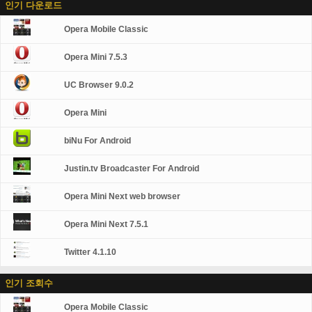
시물 같은 시간 • 차례 외부 링크를 공유에 게시 • 다른 애플
인기 다운로드
이스와 페이 스 북 클라이언트입니다. 그것은 고만 싶을 때
뢰할 수 있는 & 신뢰할 수 있는 VPN 솔루션... 여러 가지 기
리 케이 션 • 만들기에서에서 사진 공유 게시물 • 초안 저장
활성화 됩니다. 아니 숨겨진된 서비스 또는 성가신 알림입
능 (L2TP/OpenVPN), 무제한 대역폭, 사용에 제한이 모든
앨범 • 홍보 • 댓글을 삭제 또는 귀하의 페이지에서 누군가
Opera Mobile Classic
니다. 주요 특징: • 페이 스 북 뉴스 피드 • 송신에 대 한 액세
종류의 VOIP 지원 합니다. 모든 손 장치 및 휴대 전화, 안…
금지 하려면코멘트 • 기본 정보 수정 페이지 • 단일 게시물 •
스 및 공유 내용 • 알림 • 읽기 읽기 및 보내기 개인 메시지 •
페이지 편집 관리자에 대 한 여러 개의 사진을 업로드 처럼
채팅 • 검색 친구, 사람, 페이지와 모든 다른 • 보기 앨범 및
Opera Mini 7.5.3
친구를 초대 하는 설정으로 이동 탭: 업데이 트를 유지 • 중
다운로드 사진 • 그룹 및 페이지 • 배경 테마 (회색, 흰색 또
요 하는 사람들과 더 깊은 연결을 구축 하는 코멘트에서 •
는 사진을 장치에서 로드) • 도구와 스 누 피 • 부가 옵션 푸
UC Browser 9.0.2
태그 사람들을 관리 하는 페이지에 대 한…
시 알림 기능 (Google Play에 사용 가능)에 대 한 빠른 링크
• 선택적 보안 pin에 대 한 액세스
Opera Mini
biNu For Android
Justin.tv Broadcaster For Android
Opera Mini Next web browser
Opera Mini Next 7.5.1
Twitter 4.1.10
인기 조회수
Opera Mobile Classic