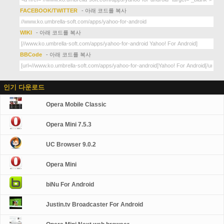
FACEBOOK/TWITTER
- 아래 코드를 복사
WIKI
- 아래 코드를 복사
BBCode
- 아래 코드를 복사
인기 다운로드
Opera Mobile Classic
Opera Mini 7.5.3
UC Browser 9.0.2
Opera Mini
biNu For Android
Justin.tv Broadcaster For Android