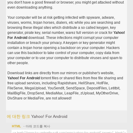
you don't have a good firewall or browser, you might get attacked without
even downloading anything.
Your computer will be at risk getting infected with spyware, adware,
viruses, worms, trojan horses, dialers, etc while you are searching and
browsing these illegal sites which distribute a so called keygen, key
generator, pirate key, serial number, warez full version or crack for
Yahoo!
For Android
download. These infections might corrupt your computer
installation or breach your privacy. A keygen or key generator might
contain a trojan horse opening a backdoor on your computer. Hackers
can use this backdoor to take control of your computer, copy data from
your computer or to use your computer to distribute viruses and spam to
other people.
Download links are directly from our mirrors or publisher's website,
Yahoo! For Android
torrent files or shared files from free file sharing and
free upload services, including Rapidshare, HellShare, HotFile,
FileServe, MegaUpload, YouSendIt, SendSpace, DepositFiles, Letitbit,
MailBigFile, DropSend, MediaMax, LeapFile, zUpload, MyOtherDrive,
DivShare or MediaFire, are not allowed!
에 대한 링크
Yahoo! For Android
HTML
- 아래 코드를 복사