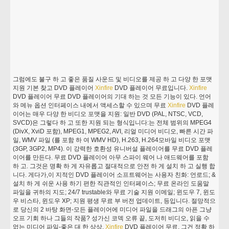
그럼에도 불구 하 고 좋은 품질 사운드 및 비디오를 제공 하 고 다양 한 포맷
지원 기본 찾고 DVD 플레이어
Xinfire
DVD 플레이어 무료입니다.
Xinfire
DVD 플레이어 무료 DVD 플레이어의 기대 하는 것 모든 기능이 있다. 언어
와 메뉴 옵션 인터페이스 내에서 액세스할 수 있으며 무료
Xinfire
DVD 플레
이어는 매우 다양 한 비디오 포맷을 지원: 일반 DVD (PAL, NTSC, VCD,
SVCD)은 그렇다 하 고 또한 지원 되는 형식입니다:는 전체 범위의 MPEG4
(DivX, XviD 포함), MPEG1, MPEG2, AVI, 리얼 미디어 비디오, 빠른 시간 파
일, WMV 파일 (를 포함 하 여 WMV HD), H.263, H.264모바일 비디오 포맷
(3GP, 3GP2, MP4). 이 강력한 호환성 유니버설 플레이어를 무료 DVD 플레
이어를 만든다. 무료 DVD 플레이어 아무 스파이 웨어 나 애드웨어를 포함
하 고. 그것은 명확 하 게 자유롭고 절대적으로 안전 하 게 설치 하 고 실행 합
니다. 게다가,이 지적인 DVD 플레이어 소프트웨어는 사용자 친화: 언로드; &
설치 하 게 쉬운 사용 하기 편한 직관적인 인터페이스; 무료 온라인 도움말
파일을 귀하의 지도; 24/7 trustable와 무료 기술 지원 이메일; 윈도우 7, 윈도
우 비스타, 윈도우 XP; 지원 평생 무료 부 버전 업데이트, 등입니다. 절망적으
로 당신의 2 바탕 화면-모든 플레이어에 미디어 파일을 드래그의 아픈 그냥
오프 기회 하나 그들의 작품? 성가신 코덱 오류 끝, 도저히 비디오, 읽을 수
없는 미디어 파일-좋은 대 한 상상.
Xinfire
DVD 플레이어 무료, 그건 정확 하