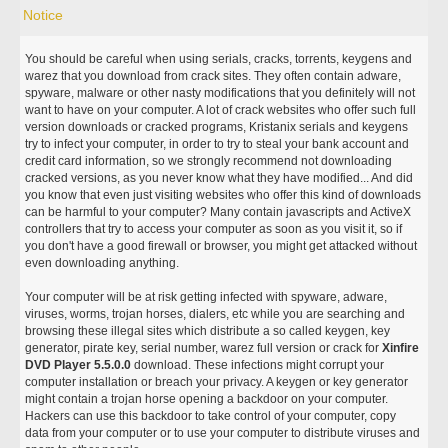
Notice
You should be careful when using serials, cracks, torrents, keygens and
warez that you download from crack sites. They often contain adware,
spyware, malware or other nasty modifications that you definitely will not
want to have on your computer. A lot of crack websites who offer such full
version downloads or cracked programs, Kristanix serials and keygens
try to infect your computer, in order to try to steal your bank account and
credit card information, so we strongly recommend not downloading
cracked versions, as you never know what they have modified... And did
you know that even just visiting websites who offer this kind of downloads
can be harmful to your computer? Many contain javascripts and ActiveX
controllers that try to access your computer as soon as you visit it, so if
you don't have a good firewall or browser, you might get attacked without
even downloading anything.
Your computer will be at risk getting infected with spyware, adware,
viruses, worms, trojan horses, dialers, etc while you are searching and
browsing these illegal sites which distribute a so called keygen, key
generator, pirate key, serial number, warez full version or crack for
Xinfire
DVD Player 5.5.0.0
download. These infections might corrupt your
computer installation or breach your privacy. A keygen or key generator
might contain a trojan horse opening a backdoor on your computer.
Hackers can use this backdoor to take control of your computer, copy
data from your computer or to use your computer to distribute viruses and