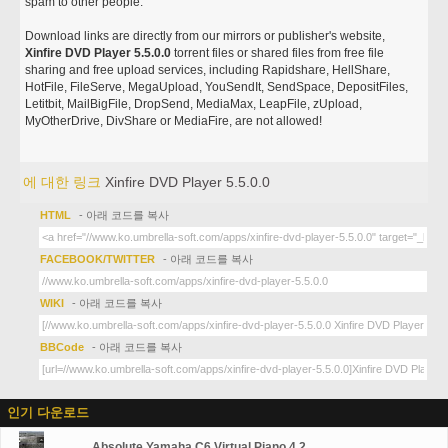
spam to other people.
Download links are directly from our mirrors or publisher's website,
Xinfire DVD Player 5.5.0.0
torrent files or shared files from free file
sharing and free upload services, including Rapidshare, HellShare,
HotFile, FileServe, MegaUpload, YouSendIt, SendSpace, DepositFiles,
Letitbit, MailBigFile, DropSend, MediaMax, LeapFile, zUpload,
MyOtherDrive, DivShare or MediaFire, are not allowed!
에 대한 링크
Xinfire DVD Player 5.5.0.0
HTML
- 아래 코드를 복사
FACEBOOK/TWITTER
- 아래 코드를 복사
WIKI
- 아래 코드를 복사
BBCode
- 아래 코드를 복사
인기 다운로드
Absolute Yamaha C6 Virtual Piano 4.2