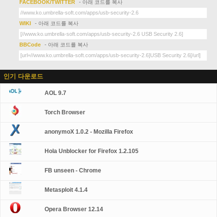
FACEBOOK/TWITTER
- 아래 코드를 복사
WIKI
- 아래 코드를 복사
BBCode
- 아래 코드를 복사
인기 다운로드
AOL 9.7
Torch Browser
anonymoX 1.0.2 - Mozilla Firefox
Hola Unblocker for Firefox 1.2.105
FB unseen - Chrome
Metasploit 4.1.4
Opera Browser 12.14