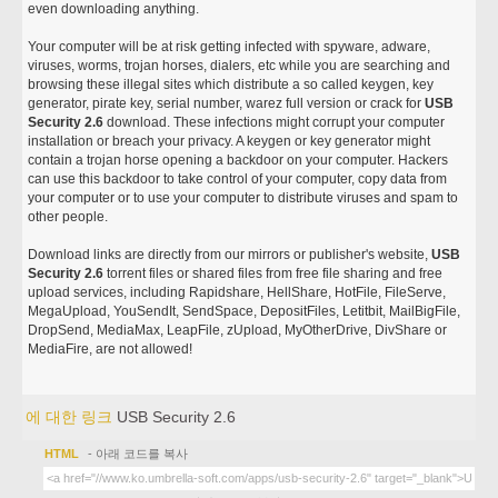
even downloading anything.
Your computer will be at risk getting infected with spyware, adware,
viruses, worms, trojan horses, dialers, etc while you are searching and
browsing these illegal sites which distribute a so called keygen, key
generator, pirate key, serial number, warez full version or crack for
USB
Security 2.6
download. These infections might corrupt your computer
installation or breach your privacy. A keygen or key generator might
contain a trojan horse opening a backdoor on your computer. Hackers
can use this backdoor to take control of your computer, copy data from
your computer or to use your computer to distribute viruses and spam to
other people.
Download links are directly from our mirrors or publisher's website,
USB
Security 2.6
torrent files or shared files from free file sharing and free
upload services, including Rapidshare, HellShare, HotFile, FileServe,
MegaUpload, YouSendIt, SendSpace, DepositFiles, Letitbit, MailBigFile,
DropSend, MediaMax, LeapFile, zUpload, MyOtherDrive, DivShare or
MediaFire, are not allowed!
에 대한 링크
USB Security 2.6
HTML
- 아래 코드를 복사