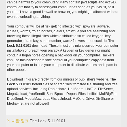
can be harmful to your computer? Many contain javascripts and ActiveX
controllers that try to access your computer as soon as you visit it, so if
you don't have a good firewall or browser, you might get attacked without
even downloading anything.
Your computer will be at risk getting infected with spyware, adware,
viruses, worms, trojan horses, dialers, etc while you are searching and
browsing these illegal sites which distribute a so called keygen, key
generator, pirate key, serial number, warez full version or crack for
The
Lock 5.11.0101
download. These infections might corrupt your computer
installation or breach your privacy. A keygen or key generator might
contain a trojan horse opening a backdoor on your computer. Hackers
can use this backdoor to take control of your computer, copy data from
your computer or to use your computer to distribute viruses and spam to
other people.
Download links are directly from our mirrors or publisher's website,
The
Lock 5.11.0101
torrent files or shared files from free file sharing and free
upload services, including Rapidshare, HellShare, HotFile, FileServe,
MegaUpload, YouSendIt, SendSpace, DepositFiles, Letitbit, MailBigFile,
DropSend, MediaMax, LeapFile, zUpload, MyOtherDrive, DivShare or
MediaFire, are not allowed!
에 대한 링크
The Lock 5.11.0101