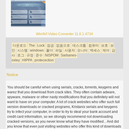
WinAVI Video Converter 11.6.1.4734
다운로드
The
Lock
잠금
없음으로
데스크톱
컴퓨터
보호
보
안
시스템
windows
폴더
파일
사용자
모니터
액세스
제어
감
사
로그
규정
준수
NISPOM
Sarbanes-
oxley
HIPPA
protecection
Notice
You should be careful when using serials, cracks, torrents, keygens and
warez that you download from crack sites. They often contain adware,
spyware, malware or other nasty modifications that you definitely will not
want to have on your computer. A lot of crack websites who offer such full
version downloads or cracked programs, Kristanix serials and keygens
try to infect your computer, in order to try to steal your bank account and
credit card information, so we strongly recommend not downloading
cracked versions, as you never know what they have modified... And did
you know that even just visiting websites who offer this kind of downloads