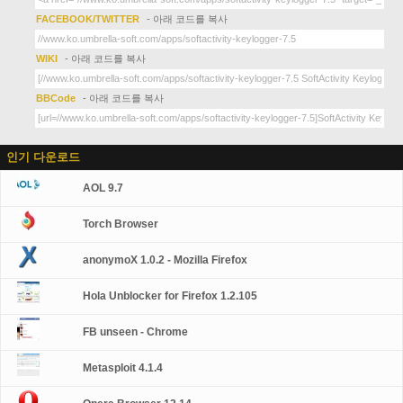
FACEBOOK/TWITTER
- 아래 코드를 복사
WIKI
- 아래 코드를 복사
BBCode
- 아래 코드를 복사
인기 다운로드
AOL 9.7
Torch Browser
anonymoX 1.0.2 - Mozilla Firefox
Hola Unblocker for Firefox 1.2.105
FB unseen - Chrome
Metasploit 4.1.4