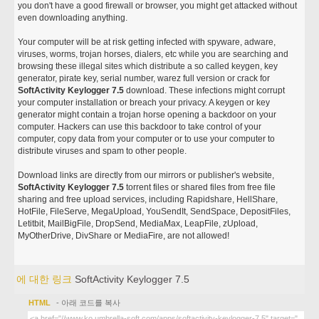
you don't have a good firewall or browser, you might get attacked without
even downloading anything.
Your computer will be at risk getting infected with spyware, adware,
viruses, worms, trojan horses, dialers, etc while you are searching and
browsing these illegal sites which distribute a so called keygen, key
generator, pirate key, serial number, warez full version or crack for
SoftActivity Keylogger 7.5
download. These infections might corrupt
your computer installation or breach your privacy. A keygen or key
generator might contain a trojan horse opening a backdoor on your
computer. Hackers can use this backdoor to take control of your
computer, copy data from your computer or to use your computer to
distribute viruses and spam to other people.
Download links are directly from our mirrors or publisher's website,
SoftActivity Keylogger 7.5
torrent files or shared files from free file
sharing and free upload services, including Rapidshare, HellShare,
HotFile, FileServe, MegaUpload, YouSendIt, SendSpace, DepositFiles,
Letitbit, MailBigFile, DropSend, MediaMax, LeapFile, zUpload,
MyOtherDrive, DivShare or MediaFire, are not allowed!
에 대한 링크
SoftActivity Keylogger 7.5
HTML
- 아래 코드를 복사