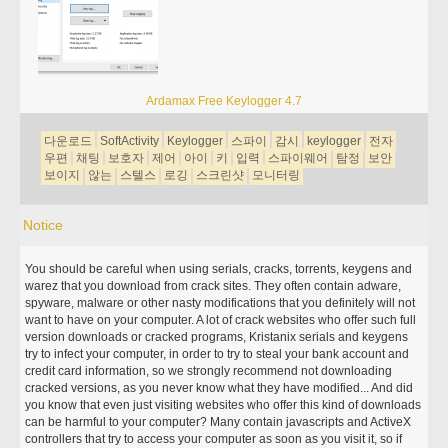
Ardamax Free Keylogger 4.7
다운로드
SoftActivity
Keylogger
스파이
감시
keylogger
전자
우편
채팅
보호자
제어
아이
키
입력
스파이웨어
탐정
보안
보이지
않는
스텔스
로깅
스크린샷
모니터링
Notice
You should be careful when using serials, cracks, torrents, keygens and
warez that you download from crack sites. They often contain adware,
spyware, malware or other nasty modifications that you definitely will not
want to have on your computer. A lot of crack websites who offer such full
version downloads or cracked programs, Kristanix serials and keygens
try to infect your computer, in order to try to steal your bank account and
credit card information, so we strongly recommend not downloading
cracked versions, as you never know what they have modified... And did
you know that even just visiting websites who offer this kind of downloads
can be harmful to your computer? Many contain javascripts and ActiveX
controllers that try to access your computer as soon as you visit it, so if