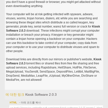
you don't have a good firewall or browser, you might get attacked without
even downloading anything.
Your computer will be at risk getting infected with spyware, adware,
viruses, worms, trojan horses, dialers, etc while you are searching and
browsing these illegal sites which distribute a so called keygen, key
generator, pirate key, serial number, warez full version or crack for
Kiosk
Software 2.0.3
download. These infections might corrupt your computer
installation or breach your privacy. A keygen or key generator might
contain a trojan horse opening a backdoor on your computer. Hackers
can use this backdoor to take control of your computer, copy data from
your computer or to use your computer to distribute viruses and spam to
other people.
Download links are directly from our mirrors or publisher's website,
Kiosk
Software 2.0.3
torrent files or shared files from free file sharing and free
upload services, including Rapidshare, HellShare, HotFile, FileServe,
MegaUpload, YouSendIt, SendSpace, DepositFiles, Letitbit, MailBigFile,
DropSend, MediaMax, LeapFile, zUpload, MyOtherDrive, DivShare or
MediaFire, are not allowed!
에 대한 링크
Kiosk Software 2.0.3
HTML
- 아래 코드를 복사