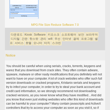
MPG File Size Reduce Software 7.0
다운로드
Kiosk
Software
키오스크
소프트웨어
보안
브라우저
디지털
간판
핫스팟
관리
wifi
무선
인터넷
결제
프로그램
셀
프
서비스
호텔
모니터
터치
스크린
Notice
You should be careful when using serials, cracks, torrents, keygens and
warez that you download from crack sites. They often contain adware,
spyware, malware or other nasty modifications that you definitely will not
want to have on your computer. A lot of crack websites who offer such full
version downloads or cracked programs, Kristanix serials and keygens
try to infect your computer, in order to try to steal your bank account and
credit card information, so we strongly recommend not downloading
cracked versions, as you never know what they have modified... And did
you know that even just visiting websites who offer this kind of downloads
can be harmful to your computer? Many contain javascripts and ActiveX
controllers that try to access your computer as soon as you visit it, so if