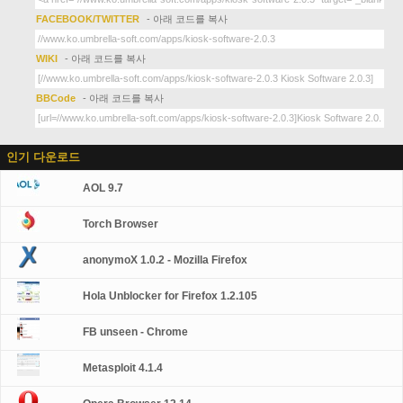
FACEBOOK/TWITTER
- 아래 코드를 복사
WIKI
- 아래 코드를 복사
BBCode
- 아래 코드를 복사
인기 다운로드
AOL 9.7
Torch Browser
anonymoX 1.0.2 - Mozilla Firefox
Hola Unblocker for Firefox 1.2.105
FB unseen - Chrome
Metasploit 4.1.4