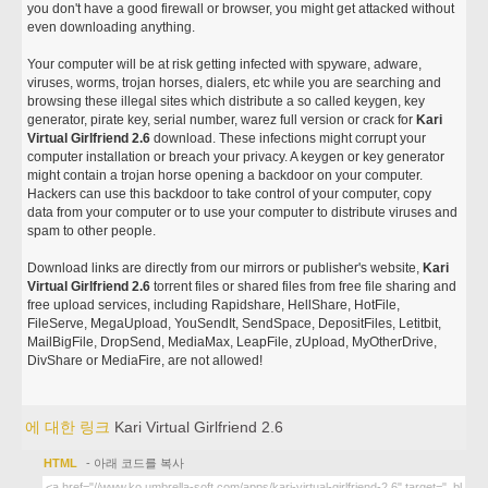
you don't have a good firewall or browser, you might get attacked without
even downloading anything.
Your computer will be at risk getting infected with spyware, adware,
viruses, worms, trojan horses, dialers, etc while you are searching and
browsing these illegal sites which distribute a so called keygen, key
generator, pirate key, serial number, warez full version or crack for
Kari
Virtual Girlfriend 2.6
download. These infections might corrupt your
computer installation or breach your privacy. A keygen or key generator
might contain a trojan horse opening a backdoor on your computer.
Hackers can use this backdoor to take control of your computer, copy
data from your computer or to use your computer to distribute viruses and
spam to other people.
Download links are directly from our mirrors or publisher's website,
Kari
Virtual Girlfriend 2.6
torrent files or shared files from free file sharing and
free upload services, including Rapidshare, HellShare, HotFile,
FileServe, MegaUpload, YouSendIt, SendSpace, DepositFiles, Letitbit,
MailBigFile, DropSend, MediaMax, LeapFile, zUpload, MyOtherDrive,
DivShare or MediaFire, are not allowed!
에 대한 링크
Kari Virtual Girlfriend 2.6
HTML
- 아래 코드를 복사