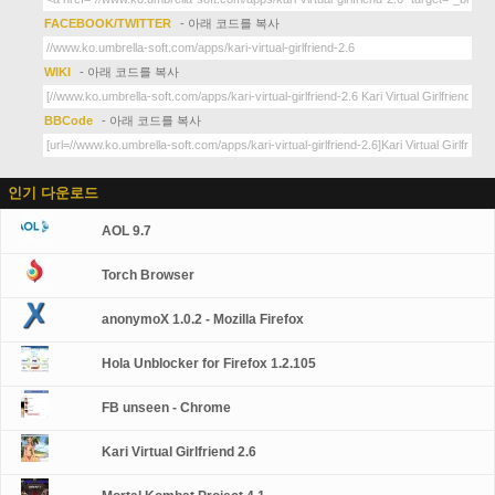
FACEBOOK/TWITTER
- 아래 코드를 복사
WIKI
- 아래 코드를 복사
BBCode
- 아래 코드를 복사
인기 다운로드
AOL 9.7
Torch Browser
anonymoX 1.0.2 - Mozilla Firefox
Hola Unblocker for Firefox 1.2.105
FB unseen - Chrome
Kari Virtual Girlfriend 2.6