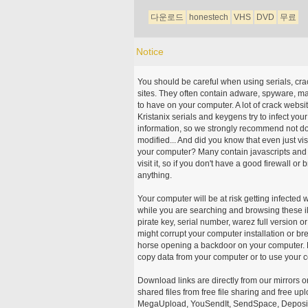
다운로드
honestech
VHS
DVD
무료
Notice
You should be careful when using serials, cr
sites. They often contain adware, spyware, mal
to have on your computer. A lot of crack webs
Kristanix serials and keygens try to infect you
information, so we strongly recommend not d
modified... And did you know that even just vi
your computer? Many contain javascripts and A
visit it, so if you don't have a good firewall 
anything.
Your computer will be at risk getting infected 
while you are searching and browsing these ill
pirate key, serial number, warez full version or
might corrupt your computer installation or br
horse opening a backdoor on your computer. H
copy data from your computer or to use your c
Download links are directly from our mirrors o
shared files from free file sharing and free u
MegaUpload, YouSendIt, SendSpace, DepositFi