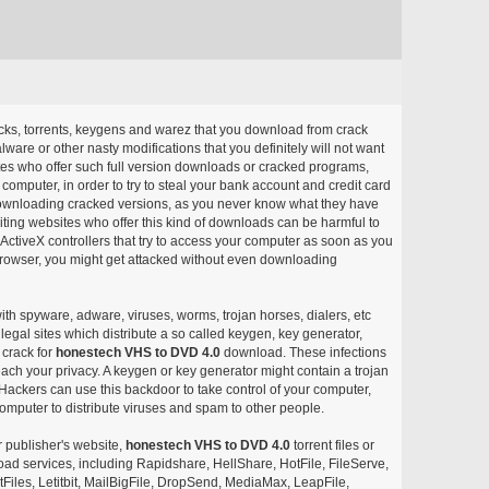
acks, torrents, keygens and warez that you download from crack
ware or other nasty modifications that you definitely will not want
ites who offer such full version downloads or cracked programs,
r computer, in order to try to steal your bank account and credit card
ownloading cracked versions, as you never know what they have
siting websites who offer this kind of downloads can be harmful to
ctiveX controllers that try to access your computer as soon as you
or browser, you might get attacked without even downloading
with spyware, adware, viruses, worms, trojan horses, dialers, etc
egal sites which distribute a so called keygen, key generator,
 crack for
honestech VHS to DVD 4.0
download. These infections
each your privacy. A keygen or key generator might contain a trojan
ackers can use this backdoor to take control of your computer,
omputer to distribute viruses and spam to other people.
r publisher's website,
honestech VHS to DVD 4.0
torrent files or
pload services, including Rapidshare, HellShare, HotFile, FileServe,
les, Letitbit, MailBigFile, DropSend, MediaMax, LeapFile,