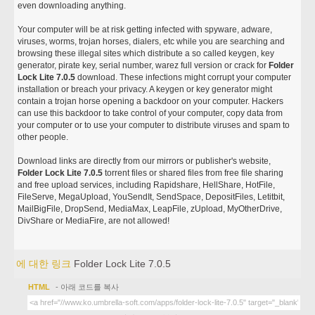
even downloading anything.
Your computer will be at risk getting infected with spyware, adware,
viruses, worms, trojan horses, dialers, etc while you are searching and
browsing these illegal sites which distribute a so called keygen, key
generator, pirate key, serial number, warez full version or crack for
Folder
Lock Lite 7.0.5
download. These infections might corrupt your computer
installation or breach your privacy. A keygen or key generator might
contain a trojan horse opening a backdoor on your computer. Hackers
can use this backdoor to take control of your computer, copy data from
your computer or to use your computer to distribute viruses and spam to
other people.
Download links are directly from our mirrors or publisher's website,
Folder Lock Lite 7.0.5
torrent files or shared files from free file sharing
and free upload services, including Rapidshare, HellShare, HotFile,
FileServe, MegaUpload, YouSendIt, SendSpace, DepositFiles, Letitbit,
MailBigFile, DropSend, MediaMax, LeapFile, zUpload, MyOtherDrive,
DivShare or MediaFire, are not allowed!
에 대한 링크
Folder Lock Lite 7.0.5
HTML
- 아래 코드를 복사