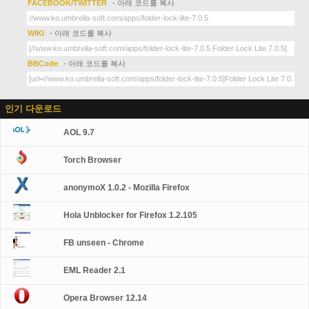
FACEBOOK/TWITTER
- 아래 코드를 복사
WIKI
- 아래 코드를 복사
BBCode
- 아래 코드를 복사
인기 다운로드
AOL 9.7
Torch Browser
anonymoX 1.0.2 - Mozilla Firefox
Hola Unblocker for Firefox 1.2.105
FB unseen - Chrome
EML Reader 2.1
Opera Browser 12.14