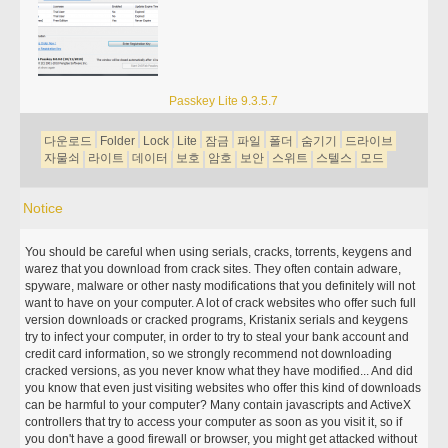
Passkey Lite 9.3.5.7
다운로드
Folder
Lock
Lite
잠금
파일
폴더
숨기기
드라이브
자물쇠
라이트
데이터
보호
암호
보안
스위트
스텔스
모드
Notice
You should be careful when using serials, cracks, torrents, keygens and
warez that you download from crack sites. They often contain adware,
spyware, malware or other nasty modifications that you definitely will not
want to have on your computer. A lot of crack websites who offer such full
version downloads or cracked programs, Kristanix serials and keygens
try to infect your computer, in order to try to steal your bank account and
credit card information, so we strongly recommend not downloading
cracked versions, as you never know what they have modified... And did
you know that even just visiting websites who offer this kind of downloads
can be harmful to your computer? Many contain javascripts and ActiveX
controllers that try to access your computer as soon as you visit it, so if
you don't have a good firewall or browser, you might get attacked without