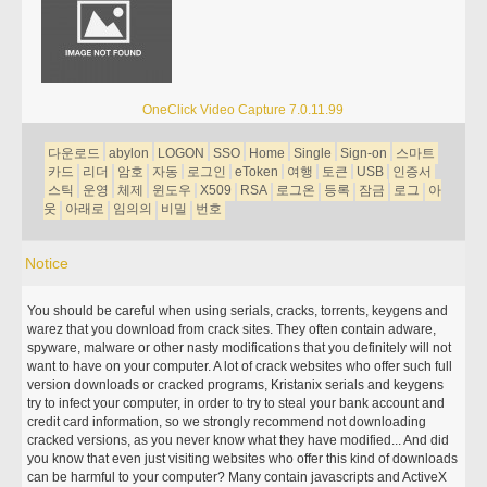
OneClick Video Capture 7.0.11.99
다운로드
abylon
LOGON
SSO
Home
Single
Sign-on
스마트
카드
리더
암호
자동
로그인
eToken
여행
토큰
USB
인증서
스틱
운영
체제
윈도우
X509
RSA
로그온
등록
잠금
로그
아
웃
아래로
임의의
비밀
번호
Notice
You should be careful when using serials, cracks, torrents, keygens and
warez that you download from crack sites. They often contain adware,
spyware, malware or other nasty modifications that you definitely will not
want to have on your computer. A lot of crack websites who offer such full
version downloads or cracked programs, Kristanix serials and keygens
try to infect your computer, in order to try to steal your bank account and
credit card information, so we strongly recommend not downloading
cracked versions, as you never know what they have modified... And did
you know that even just visiting websites who offer this kind of downloads
can be harmful to your computer? Many contain javascripts and ActiveX