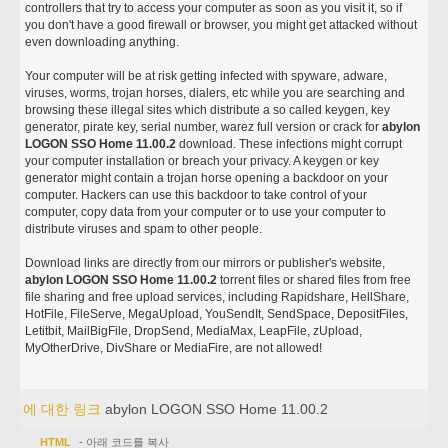
controllers that try to access your computer as soon as you visit it, so if
you don't have a good firewall or browser, you might get attacked without
even downloading anything.
Your computer will be at risk getting infected with spyware, adware,
viruses, worms, trojan horses, dialers, etc while you are searching and
browsing these illegal sites which distribute a so called keygen, key
generator, pirate key, serial number, warez full version or crack for
abylon
LOGON SSO Home 11.00.2
download. These infections might corrupt
your computer installation or breach your privacy. A keygen or key
generator might contain a trojan horse opening a backdoor on your
computer. Hackers can use this backdoor to take control of your
computer, copy data from your computer or to use your computer to
distribute viruses and spam to other people.
Download links are directly from our mirrors or publisher's website,
abylon LOGON SSO Home 11.00.2
torrent files or shared files from free
file sharing and free upload services, including Rapidshare, HellShare,
HotFile, FileServe, MegaUpload, YouSendIt, SendSpace, DepositFiles,
Letitbit, MailBigFile, DropSend, MediaMax, LeapFile, zUpload,
MyOtherDrive, DivShare or MediaFire, are not allowed!
에 대한 링크
abylon LOGON SSO Home 11.00.2
HTML
- 아래 코드를 복사